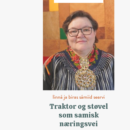
Iinná ja biras sámiid searvi
Traktor og støvel
som samisk
næringsvei