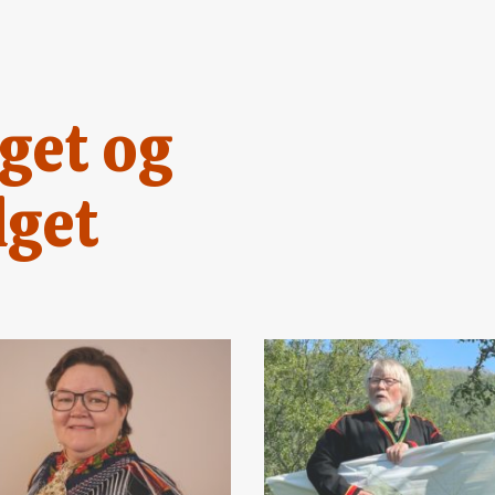
get og
lget