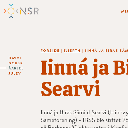
MI
FORSIDE
|
TJÏERTH
|
IINNÁ JA BIRAS SÁ
Iinná ja 
DAVVI
NORSK
ÅARJEL
JULEV
Searvi
Iinná ja Biras Sámiid Searvi (Hinn
Sameforening) - IBSS ble stiftet 2
på Borkenes/Giehtavuotna i Kvæf