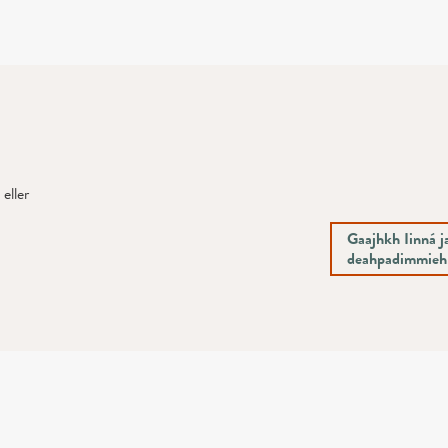
eller
Gaajhkh Iinná ja
deahpadimmieh