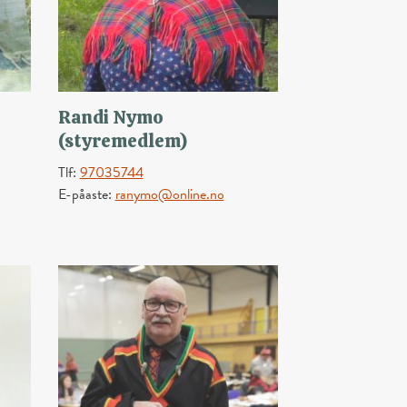
Randi Nymo
(styremedlem)
Tlf:
97035744
E-påaste:
ranymo@online.no