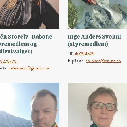
én Storelv- Rabone
Inge Anders Svonni
yremedlem og
(styremedlem)
dieutvalget)
Tlf:
40294529
E-påaste:
an-ande@online.no
8278778
aste:
helenoasr1@gmail.com