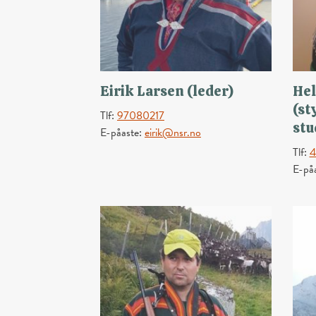
Eirik Larsen (leder)
Hel
(st
Tlf:
97080217
stu
E-påaste:
eirik@nsr.no
Tlf:
4
E-på