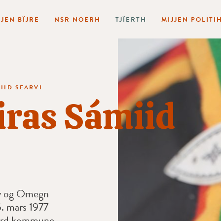
JJEN BÏJRE
NSR NOERH
TJÏERTH
MIJJEN POLITI
MIID SEARVI
Biras Sámiid
øy og Omegn
5. mars 1977
jord kommune.