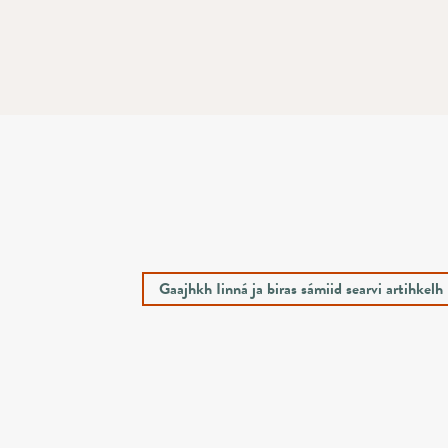
Gaajhkh Iinná ja biras sámiid searvi artihkelh