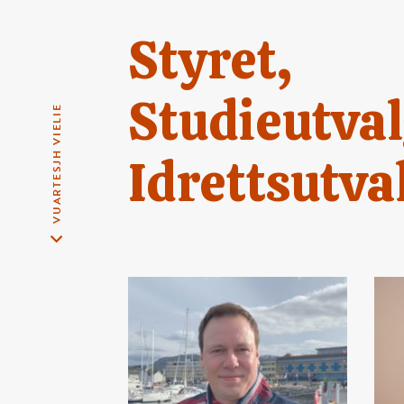
Styret,
Studieutval
VUARTESJH VIELIE
Idrettsutva