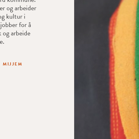
er og arbeider
og kultur i
jobber for å
k og arbeide
e.
 MIJJEM