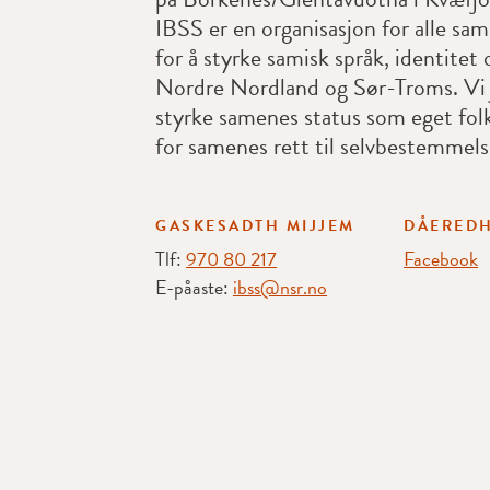
IBSS er en organisasjon for alle sam
for å styrke samisk språk, identitet 
Nordre Nordland og Sør-Troms. Vi 
styrke samenes status som eget fol
for samenes rett til selvbestemmels
GASKESADTH MIJJEM
DÅEREDH
Tlf:
970 80 217
Facebook
E-påaste:
ibss@nsr.no