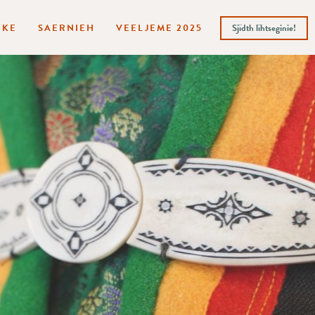
HKE
SAERNIEH
VEELJEME 2025
Sjïdth lïhtseginie!