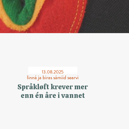
13.08.2025
Iinná ja biras sámiid searvi
Språkløft krever mer
enn én åre i vannet