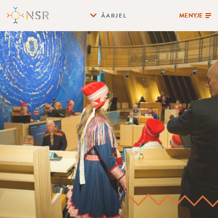
MENYJE
ÅARJEL