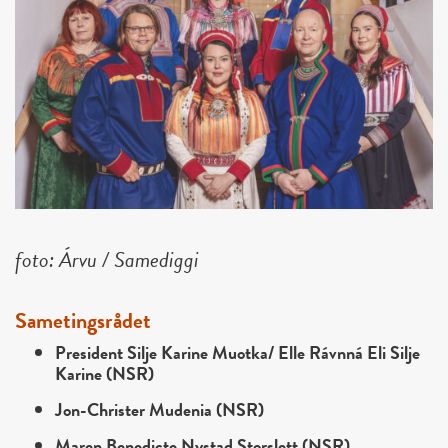
foto: Árvu / Samediggi
Sametingsrådet
President Silje Karine Muotka/ Elle Rávnná Eli Silje
Karine (NSR)
Jon-Christer Mudenia (NSR)
Maren Benedicte Nystad Storslett (NSR)