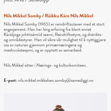
Nils Mikkel Somby / Ráikku Káre Nils Mikkel
Nils Mikkel Somby (1965) er reindriftsutøver med et stort
engasjement. Han har lang erfaring fra blant annet
Kárášjoga johttisámiid searvi, Reindriftsstyre, og distrikts-
og områdestyrer. Han vil sikre vår mulighet til å nyttiggjøre
oss av naturen gjennom primærnæringene og
meahccásteapmi, og er opptatt av samarbeid.
Nils Mikkel sitter i Nærings- og kulturkomiteen.
E-post:
nils.mikkel.mikkelsen.somby@samediggi.no