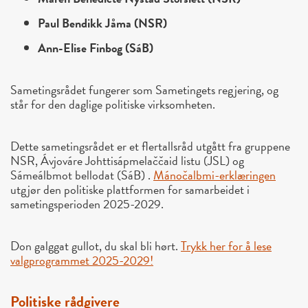
Paul Bendikk Jåma (NSR)
Ann-Elise Finbog (SáB)
Sametingsrådet fungerer som Sametingets regjering, og
står for den daglige politiske virksomheten.
Dette sametingsrådet er et flertallsråd utgått fra gruppene
NSR, Ávjováre Johttisápmelaččaid listu (JSL) og
Sámeálbmot bellodat (SáB) .
Mánočalbmi-erklæringen
utgjør den politiske plattformen for samarbeidet i
sametingsperioden 2025-2029.
Don galggat gullot, du skal bli hørt.
Trykk her for å lese
valgprogrammet 2025-2029!
Politiske rådgivere