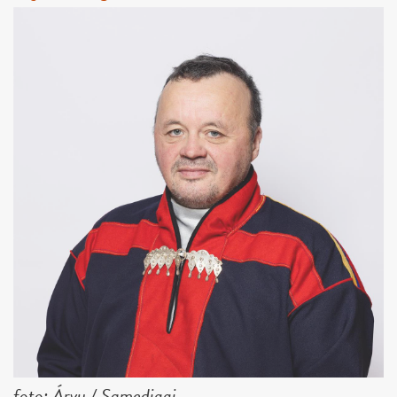
foto: Árvu / Samediggi