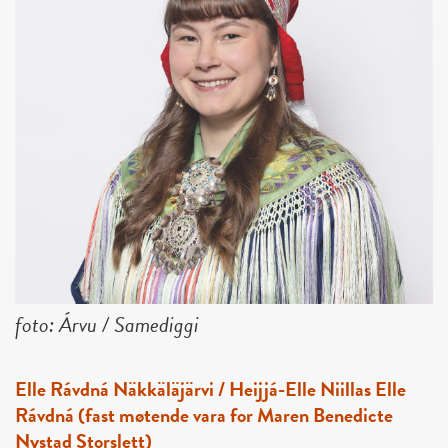
foto: Árvu / Samediggi
Elle Rávdná Näkkäläjärvi / Heijjá-Elle Niillas Elle
Rávdná (fast møtende vara for Maren Benedicte
Nystad Storslett)