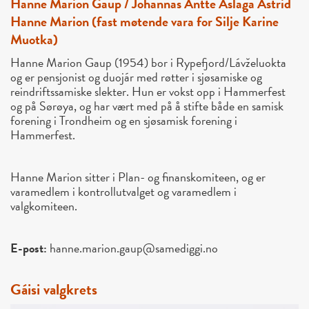
Hanne Marion Gaup / Johannas Ántte Áslaga Astrid
Hanne Marion (fast møtende vara for Silje Karine
Muotka)
Hanne Marion Gaup (1954) bor i Rypefjord/Lávželuokta
og er pensjonist og duojár med røtter i sjøsamiske og
reindriftssamiske slekter. Hun er vokst opp i Hammerfest
og på Sørøya, og har vært med på å stifte både en samisk
forening i Trondheim og en sjøsamisk forening i
Hammerfest.
Hanne Marion sitter i Plan- og finanskomiteen, og er
varamedlem i kontrollutvalget og varamedlem i
valgkomiteen.
E-post:
hanne.marion.gaup@samediggi.no
Gáisi valgkrets