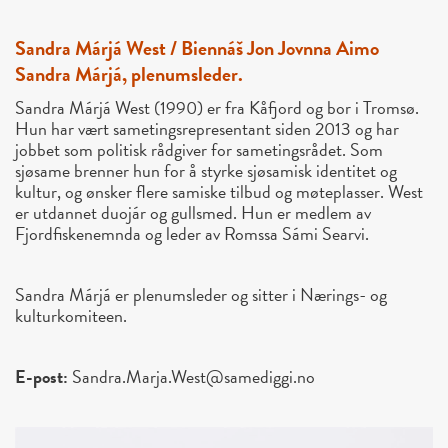
Sandra Márjá West / Biennáš Jon Jovnna Aimo
Sandra Márjá, plenumsleder.
Sandra Márjá West (1990) er fra Kåfjord og bor i Tromsø.
Hun har vært sametingsrepresentant siden 2013 og har
jobbet som politisk rådgiver for sametingsrådet. Som
sjøsame brenner hun for å styrke sjøsamisk identitet og
kultur, og ønsker flere samiske tilbud og møteplasser. West
er utdannet duojár og gullsmed. Hun er medlem av
Fjordfiskenemnda og leder av Romssa Sámi Searvi.
Sandra Márjá er plenumsleder og sitter i Nærings- og
kulturkomiteen.
E-post:
Sandra.Marja.West@samediggi.no