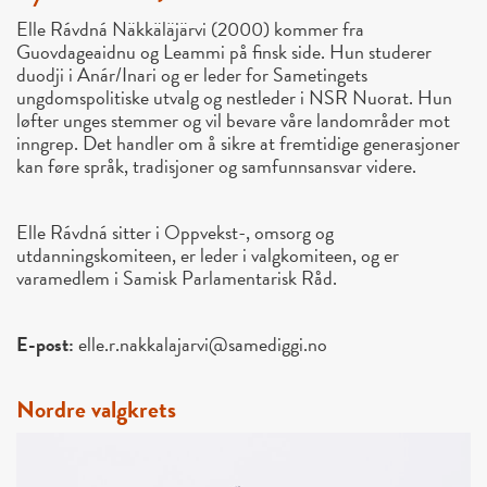
Elle Rávdná Näkkäläjärvi (2000) kommer fra
Guovdageaidnu og Leammi på finsk side. Hun studerer
duodji i Anár/Inari og er leder for Sametingets
ungdomspolitiske utvalg og nestleder i NSR Nuorat. Hun
løfter unges stemmer og vil bevare våre landområder mot
inngrep. Det handler om å sikre at fremtidige generasjoner
kan føre språk, tradisjoner og samfunnsansvar videre.
Elle Rávdná sitter i Oppvekst-, omsorg og
utdanningskomiteen, er leder i valgkomiteen, og er
varamedlem i Samisk Parlamentarisk Råd.
E-post:
elle.r.nakkalajarvi@samediggi.no
Nordre valgkrets