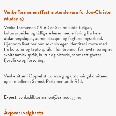
Venke Tørmænen (fast møtende vara for Jon-Christer
Mudenia)
Venke Tørmænen (1956) er Saa’mi ƙiõtt-tuâjjar,
kulturarbeider og tidligere lærer med erfaring fra hele
utdanningsløpet, administrasjon og fagforeningsarbeid.
Gjennom livet har hun søkt sin egen identitet i møte med
tre kulturer og tapte språk. Hun brenner for revitalisering av
skoltesamisk språk, kultur og historie, samt rettigheter,
fjordfiske og forsoning.
Venke sitter i Oppvekst-, omsorg og utdanningskomiteen,
og er medlem i Samisk Parlamentarisk Råd.
E-post:
venke.lill.tormanen@samediggi.no
Ávjovári valgkrets