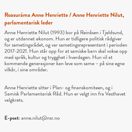
Roasuráma Anne Henriette / Anne Henriette Nilut,
parlamentarisk leder
Anne Henriette Nilut (1993) bor på Reinåsen i Tjeldsund,
og er utdannet økonom. Hun er tidligere politisk rådgiver
for sametingsrådet, og var sametingsrepresentant i perioden
2017-2021. Hun står opp for at samiske barn skal vokse opp
med språk, kultur og trygghet i hverdagen. Hun vil at
kommende generasjoner kan leve som same – på sine egne
vilkår, i sine områder.
Anne Henriette sitter i Plan- og finanskomiteen, og i
Samisk Parlamentarisk Råd. Hun er valgt inn fra Vesthavet
valgkrets.
E-post:
anne.nilut@nsr.no