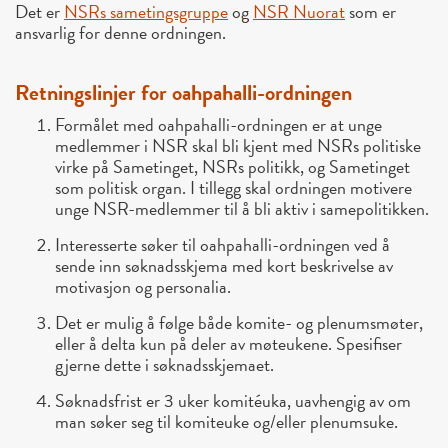
Det er
NSRs sametingsgruppe
og
NSR Nuorat
som er
ansvarlig for denne ordningen.
Retningslinjer for oahpahalli-ordningen
Formålet med oahpahalli-ordningen er at unge
medlemmer i NSR skal bli kjent med NSRs politiske
virke på Sametinget, NSRs politikk, og Sametinget
som politisk organ. I tillegg skal ordningen motivere
unge NSR-medlemmer til å bli aktiv i samepolitikken.
Interesserte søker til oahpahalli-ordningen ved å
sende inn søknadsskjema med kort beskrivelse av
motivasjon og personalia.
Det er mulig å følge både komite- og plenumsmøter,
eller å delta kun på deler av møteukene. Spesifiser
gjerne dette i søknadsskjemaet.
Søknadsfrist er 3 uker komitéuka, uavhengig av om
man søker seg til komiteuke og/eller plenumsuke.