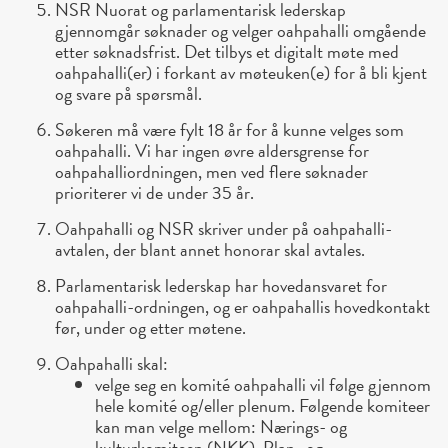
NSR Nuorat og parlamentarisk lederskap
gjennomgår søknader og velger oahpahalli omgående
etter søknadsfrist. Det tilbys et digitalt møte med
oahpahalli(er) i forkant av møteuken(e) for å bli kjent
og svare på spørsmål.
Søkeren må være fylt 18 år for å kunne velges som
oahpahalli. Vi har ingen øvre aldersgrense for
oahpahalliordningen, men ved flere søknader
prioriterer vi de under 35 år.
Oahpahalli og NSR skriver under på oahpahalli-
avtalen, der blant annet honorar skal avtales.
Parlamentarisk lederskap har hovedansvaret for
oahpahalli-ordningen, og er oahpahallis hovedkontakt
før, under og etter møtene.
Oahpahalli skal:
velge seg en komité oahpahalli vil følge gjennom
hele komité og/eller plenum. Følgende komiteer
kan man velge mellom: Nærings- og
kulturkomiteen (NKK), Plan- og