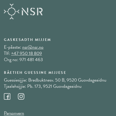
GASKESADTH MIJJEM
E-påaste:
nsr@nsr.no
Tlf:
+47 950 18 809
Org no: 971 481 463
BÅETIEH GUESSINE MIJJESE
Guessiesijjie: Bredbuktnesv. 50 B, 9520 Guovdageaidnu
Tjaalehsijjie: Pb. 173, 9521 Guovdageaidnu
Personvern