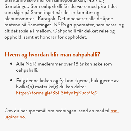
Sametinget. Som oahpahalli får du være med på alt det
som skjer på Sametinget når det er komite- og
plenumsmøter i Karasjok. Det innebærer alle de åpne
møtene på Sametinget, NSRs gruppemøter, seminarer, og
alt det sosiale i mellom. Oahpahalli får dekket reise og
opphold, samt et honorar for oppholdet.
Hvem og hvordan blir man oahpahalli?
Alle NSR-medlemmer over 18 år kan søke som
oahpahalli.
Følg denne linken og fyll inn skjema, huk gjerne av
hvilke(n) møteuke(r) du kan delta:
https://forms.gle/3bF3Myn1fjK5ao9q9
Om du har spørsmål om ordningen, send en mail til
nsr-
u@nsr.no.