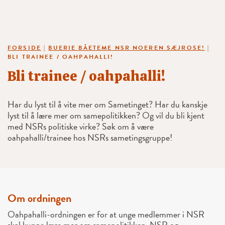
FORSIDE
|
BUERIE BÅETEME NSR NOEREN SÆJROSE!
|
BLI TRAINEE / OAHPAHALLI!
Bli trainee / oahpahalli!
Har du lyst til å vite mer om Sametinget? Har du kanskje
lyst til å lære mer om samepolitikken? Og vil du bli kjent
med NSRs politiske virke? Søk om å være
oahpahalli/trainee hos NSRs sametingsgruppe!
Om ordningen
Oahpahalli-ordningen er for at unge medlemmer i NSR
skal kunne lære mer om samepolitikken, NSR og