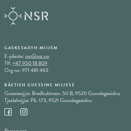
GASKESADTH MIJJEM
E-påaste:
nsr@nsr.no
Tlf:
+47 950 18 809
Org no: 971 481 463
BÅETIEH GUESSINE MIJJESE
Guessiesijjie: Bredbuktnesv. 50 B, 9520 Guovdageaidnu
Tjaalehsijjie: Pb. 173, 9521 Guovdageaidnu
Personvern