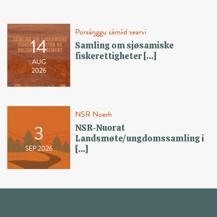
Porsáŋggu sámiid searvi
14
Samling om sjøsamiske
fiskerettigheter […]
AUG
2026
NSR Noerh
3
NSR-Nuorat
Landsmøte/ungdomssamling i
SEP 2026
[…]