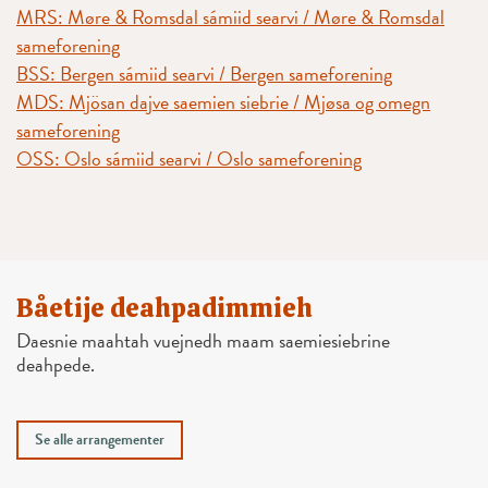
MRS: Møre & Romsdal sámiid searvi / Møre & Romsdal
sameforening
BSS: Bergen sámiid searvi / Bergen sameforening
MDS: Mjösan dajve saemien siebrie / Mjøsa og omegn
sameforening
OSS: Oslo sámiid searvi / Oslo sameforening
Båetije deahpadimmieh
Daesnie maahtah vuejnedh maam saemiesiebrine
deahpede.
Se alle arrangementer