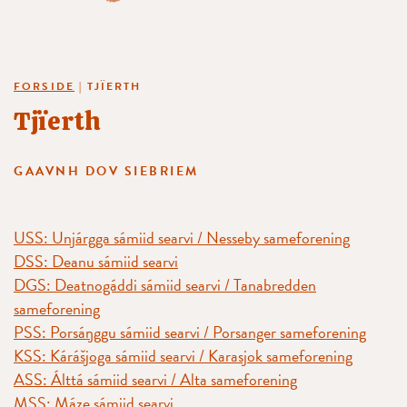
FORSIDE
|
TJÏERTH
Tjïerth
GAAVNH DOV SIEBRIEM
USS: Unjárgga sámiid searvi / Nesseby sameforening
DSS: Deanu sámiid searvi
DGS: Deatnogáddi sámiid searvi / Tanabredden
sameforening
PSS: Porsáŋggu sámiid searvi / Porsanger sameforening
KSS: Kárášjoga sámiid searvi / Karasjok sameforening
ASS: Álttá sámiid searvi / Alta sameforening
MSS: Máze sámiid searvi