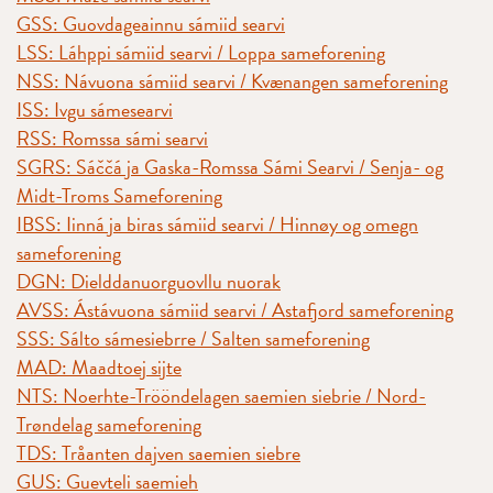
GSS: Guovdageainnu sámiid searvi
LSS: Láhppi sámiid searvi / Loppa sameforening
NSS: Návuona sámiid searvi / Kvænangen sameforening
ISS: Ivgu sámesearvi
RSS: Romssa sámi searvi
SGRS: Sáččá ja Gaska-Romssa Sámi Searvi / Senja- og
Midt-Troms Sameforening
IBSS: Iinná ja biras sámiid searvi / Hinnøy og omegn
sameforening
DGN: Dielddanuorguovllu nuorak
AVSS: Ástávuona sámiid searvi / Astafjord sameforening
SSS: Sálto sámesiebrre / Salten sameforening
MAD: Maadtoej sijte
NTS: Noerhte-Trööndelagen saemien siebrie / Nord-
Trøndelag sameforening
TDS: Tråanten dajven saemien siebre
GUS: Guevteli saemieh