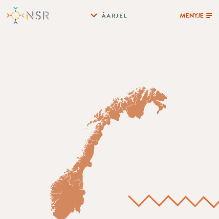
MENYJE
ÅARJEL