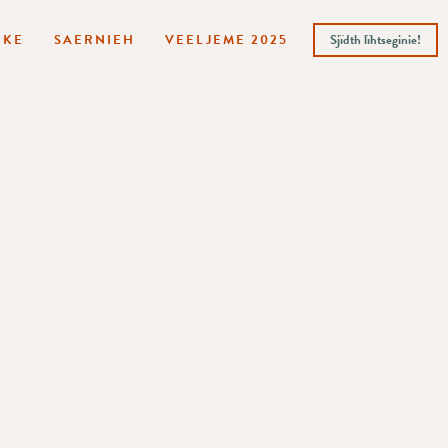
HKE
SAERNIEH
VEELJEME 2025
Sjïdth lïhtseginie!