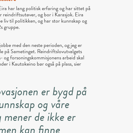
ra har lang politisk erfaring og har sittet på
reindriftsutøver, og bor i Karasjok. Eira
ne liv til politikken, og har stor kunnskap og
s gruppe.
 jobbe med den neste perioden, og jeg er
de på Sametinget. Reindriftslovutvalgets
ts- og forsoningskommisjonens arbeid skal
ender i Kautokeino bør også på plass, sier
vasjonen er bygd på
kunnskap og våre
g mener de ikke er
 men kan finne