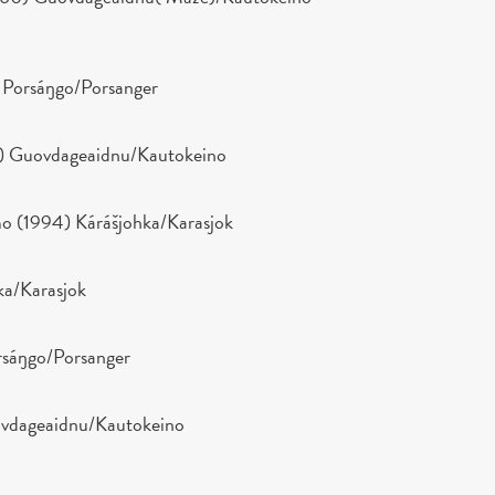
 Porsáŋgo/Porsanger
) Guovdageaidnu/Kautokeino
o (1994) Kárášjohka/Karasjok
ka/Karasjok
rsáŋgo/Porsanger
uovdageaidnu/Kautokeino