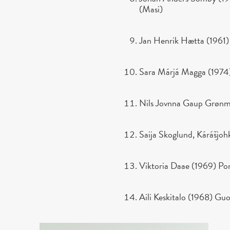
(Masi)
Jan Henrik Hætta (1961)
Sara Márjá Magga (1974
Nils Jovnna Gaup Grønm
Saija Skoglund, Kárášjoh
Viktoria Daae (1969) Po
Aili Keskitalo (1968) G