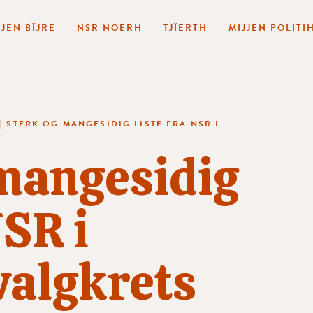
JJEN BÏJRE
NSR NOERH
TJÏERTH
MIJJEN POLITI
|
STERK OG MANGESIDIG LISTE FRA NSR I
 mangesidig
NSR i
valgkrets