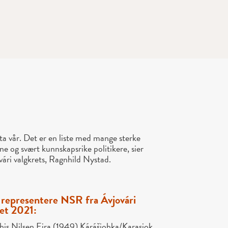
ta vår. Det er en liste med mange sterke
ne og svært kunnskapsrike politikere, sier
vári valgkrets, Ragnhild Nystad.
 representere NSR fra Ávjovári
get 2021:
is Nilsen Eira (1949) Kárášjohka/Karasjok