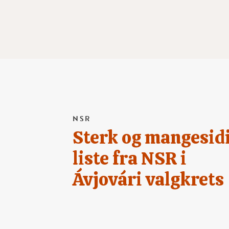
NSR
Sterk og mangesid
liste fra NSR i
Ávjovári valgkrets