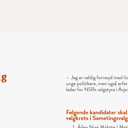
ig
– Jeg er veldig fornøyd med lis
unge politikere, men også erfar
leder for NSRs valgstyre i Ávjo
Følgende kandidater skal
valgkrets i Sametingsval
Áilen Nigá Máhtte / Math