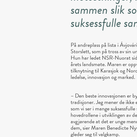
sammen slik so
suksessfulle sa
På andreplass på lista i Ávjov
Storslett, som på tross av sin u
Hun har ledet NSR-Nuorat side
årets landsmøte. Maren er oppv
tilknytning til Karasjok og Nord
ledelse, innovasjon og marked.
– Den beste innovasjonen er by
tradisjoner. Jeg mener de ikke
som vi ser i mange suksessfulle
hovedrollene i utviklingen av d
avgjørende at det er unge menn
dem, sier Maren Benedicte Nysta
gleder seg til valgkamp.