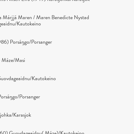
a Márjjá Maren / Maren Benedicte Nystad
geaidnu/Kautokeino
986) Porsáŋgo/Porsanger
) Máze/Masi
Guovdageaidnu/Kautokeino
 Porsáŋgo/Porsanger
šjohka/Karasjok
960) Guovdageaidnu( Máze)/Kautokeino