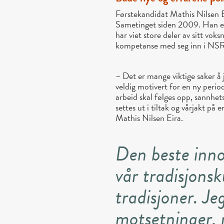
Førstekandidat Mathis Nilsen Ei
Sametinget siden 2009. Han er 
har viet store deler av sitt voks
kompetanse med seg inn i NSR
– Det er mange viktige saker å
veldig motivert for en ny perio
arbeid skal følges opp, sannhe
settes ut i tiltak og vårjakt på 
Mathis Nilsen Eira.
Den beste inno
vår tradisjons
tradisjoner. Je
motsetninger,