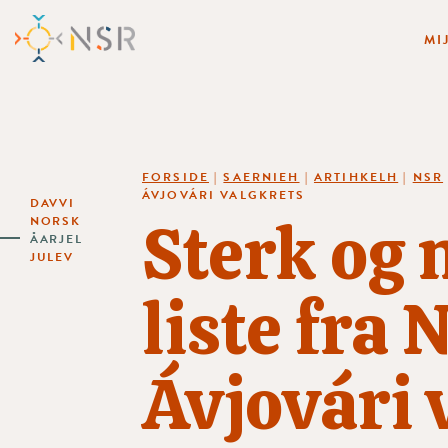
MI
FORSIDE
|
SAERNIEH
|
ARTIHKELH
|
NSR
ÁVJOVÁRI VALGKRETS
DAVVI
Sterk og
NORSK
ÅARJEL
JULEV
liste fra 
Ávjovári 