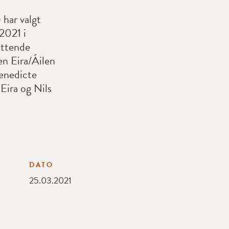
har valgt
2021 i
sittende
n Eira/Áilen
enedicte
Eira og Nils
DATO
25.03.2021