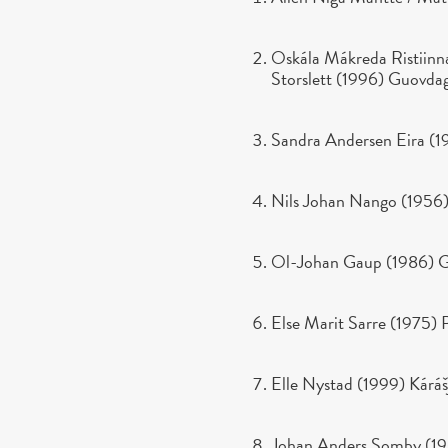
Oskála Mákreda Ristiinn
Storslett (1996) Guovda
Sandra Andersen Eira (1
Nils Johan Nango (1956
Ol-Johan Gaup (1986) 
Else Marit Sarre (1975)
Elle Nystad (1999) Kárá
Johan Anders Somby (1