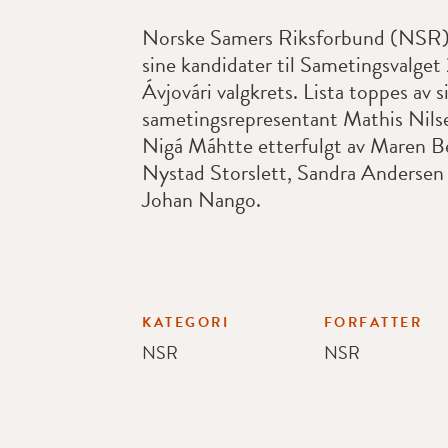
Norske Samers Riksforbund (NSR) 
sine kandidater til Sametingsvalget 
Ávjovári valgkrets. Lista toppes av 
sametingsrepresentant Mathis Nilse
Nigá Máhtte etterfulgt av Maren B
Nystad Storslett, Sandra Andersen 
Johan Nango.
KATEGORI
FORFATTER
NSR
NSR