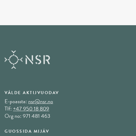
VÁLDE AKTIJVUODAV
E-poassta:
nsr@nsr.no
Tlf:
+47 950 18 809
Org no: 971 481 463
GUOSSIDA MIJÁV