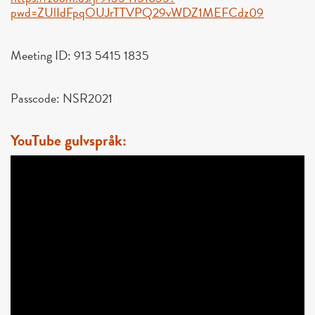
pwd=ZUlIdFpqOUJrTTVPQ29vWDZ1MEFCdz09
Meeting ID: 913 5415 1835
Passcode: NSR2021
YouTube gulvspråk: