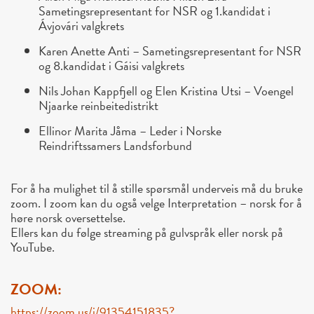
Sametingsrepresentant for NSR og 1.kandidat i
Ávjovári valgkrets
Karen Anette Anti – Sametingsrepresentant for NSR
og 8.kandidat i Gáisi valgkrets
Nils Johan Kappfjell og Elen Kristina Utsi – Voengel
Njaarke reinbeitedistrikt
Ellinor Marita Jåma – Leder i Norske
Reindriftssamers Landsforbund
For å ha mulighet til å stille spørsmål underveis må du bruke
zoom. I zoom kan du også velge Interpretation – norsk for å
høre norsk oversettelse.
Ellers kan du følge streaming på gulvspråk eller norsk på
YouTube.
ZOOM:
https://zoom.us/j/91354151835?