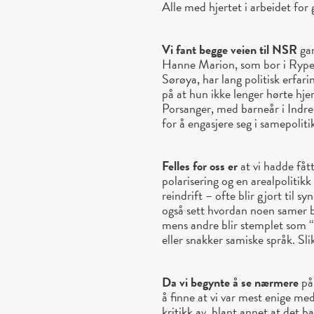
Alle med hjertet i arbeidet for
Vi fant begge veien til NSR
gan
Hanne Marion, som bor i Rypef
Sørøya, har lang politisk erfar
på at hun ikke lenger hørte hj
Porsanger, med barneår i Indre
for å engasjere seg i samepoliti
Felles for oss er
at vi hadde fåt
polarisering og en arealpolitik
reindrift – ofte blir gjort til 
også sett hvordan noen samer b
mens andre blir stemplet som “
eller snakker samiske språk. Sli
Da vi begynte å se nærmere
på 
å finne at vi var mest enige m
kritikk av, blant annet at det 