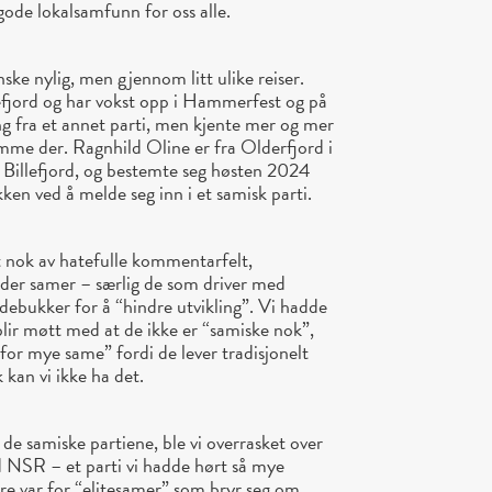
 gode lokalsamfunn for oss alle.
ske nylig, men gjennom litt ulike reiser.
jord og har vokst opp i Hammerfest og på
ing fra et annet parti, men kjente mer og mer
emme der. Ragnhild Oline er fra Olderfjord i
 Billefjord, og bestemte seg høsten 2024
kken ved å melde seg inn i et samisk parti.
t nok av hatefulle kommentarfelt,
k der samer – særlig de som driver med
syndebukker for å “hindre utvikling”. Vi hadde
lir møtt med at de ikke er “samiske nok”,
for mye same” fordi de lever tradisjonelt
k kan vi ikke ha det.
de samiske partiene, ble vi overrasket over
ed NSR – et parti vi hadde hørt så mye
bare var for “elitesamer” som bryr seg om