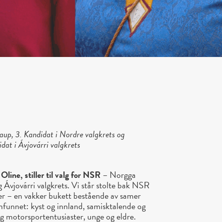
up, 3. Kandidat i Nordre valgkrets og
dat i Ávjovárri valgkrets
line, stiller til valg for NSR
– Norgga
 Ávjovárri valgkrets. Vi står stolte bak NSR
ser – en vakker bukett bestående av samer
amfunnet: kyst og innland, samisktalende og
og motorsportentusiaster, unge og eldre.