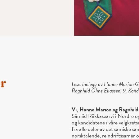
er
Leserinnlegg av Hanne Marion Ga
Ragnhild Oline Eliassen, 9. Kandi
Vi, Hanne Marion og Ragnhild O
Sámiid Riikkasearvi i Nordre og
og kandidatene i våre valgkret
fra alle deler av det samiske s
norsktalende, reindriftssamer 