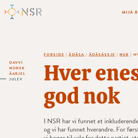
MIJÁ 
FORSIDE
|
ÅDÅSA
|
ÅDÅSÁSSJE
|
NSR
|
H
Hver enes
DAVVI
NORSK
ÅARJEL
JULEV
god nok
I NSR har vi funnet et inkluderende
og vi har funnet hverandre. For først
vi begge til valg for dette partiet, s