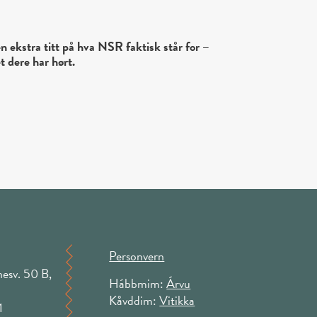
n ekstra titt på hva NSR faktisk står for –
t dere har hørt.
Personvern
esv. 50 B,
Hábbmim:
Árvu
Kåvddim:
Vitikka
1