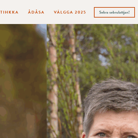
ITIHKKA
ÅDÅSA
VÁLGGA 2025
Sebra sebrulattjan!