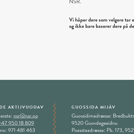
NSR.
Vi håper dere som velgere tar e
og ikke bare baserer dere på de
DE AKTIJVUODAV
GUOSSIDA MIJÁV
assta:
nsr@nsr.no
Guossidimadræssa: Bredbuktn
+47 950 18 809
9520 Guovdageaidnu
no: 971 481 463
Poasstaadræssa: Pb. 173, 952