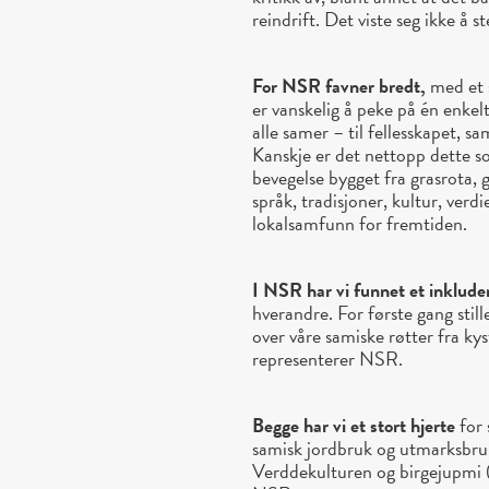
reindrift. Det viste seg ikke å 
For NSR favner bredt,
med et s
er vanskelig å peke på én enkelt
alle samer – til fellesskapet, s
Kanskje er det nettopp dette s
bevegelse bygget fra grasrota,
språk, tradisjoner, kultur, verdi
lokalsamfunn for fremtiden.
I NSR har vi funnet et inklude
hverandre. For første gang stille
over våre samiske røtter fra kyst
representerer NSR.
Begge har vi et stort hjerte
for 
samisk jordbruk og utmarksbruk
Verddekulturen og birgejupmi (s