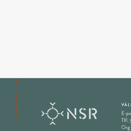
MANÁ VUOLLELIJ
VÁL
E-po
Tlf:
Org 