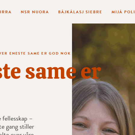
BIRRA
NSR NUORA
BÁJKÁLASJ SIEBRE
MIJÁ POL
VER ENESTE SAME ER GOD NOK
te same er
 fellesskap –
e gang stiller
tolte over våre