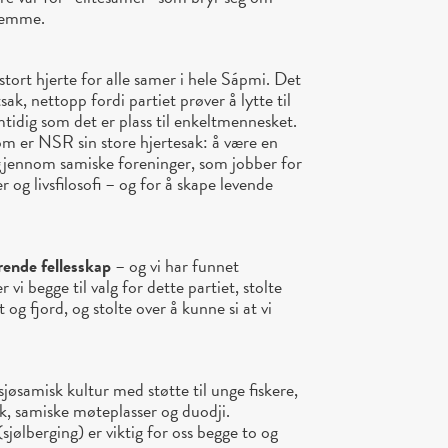
stemme.
tort hjerte for alle samer i hele Sápmi. Det
sak, nettopp fordi partiet prøver å lytte til
amtidig som det er plass til enkeltmennesket.
om er NSR sin store hjertesak: å være en
 gjennom samiske foreninger, som jobber for
er og livsfilosofi – og for å skape levende
rende fellesskap
– og vi har funnet
r vi begge til valg for dette partiet, stolte
 og fjord, og stolte over å kunne si at vi
sjøsamisk kultur med støtte til unge fiskere,
, samiske møteplasser og duodji.
jølberging) er viktig for oss begge to og