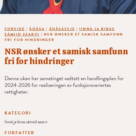
FORSIDE
|
ÅDÅSA
|
ÅDÅSÁSSJE
|
IINNÁ JA BIRAS
SÁMIID SEARVI
|
NSR ØNSKER ET SAMISK SAMFUNN
FRI FOR HINDRINGER
NSR ønsker et samisk samfunn
fri for hindringer
Denne uken har sametinget vedtatt en handlingsplan for
2024-2026 for realiseringen av funksjonsvariertes
rettigheter.
KATEGORI
Iinná ja biras sámiid searvi
FORFATTER