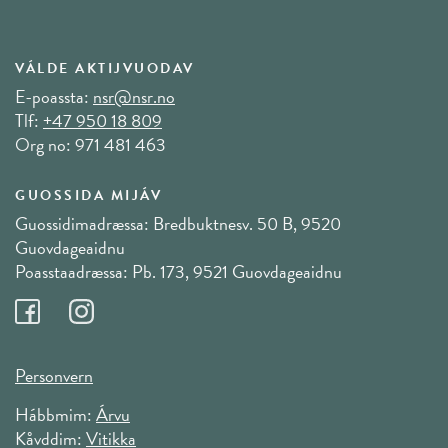
VÁLDE AKTIJVUODAV
E-poassta:
nsr@nsr.no
Tlf:
+47 950 18 809
Org no: 971 481 463
GUOSSIDA MIJÁV
Guossidimadræssa: Bredbuktnesv. 50 B, 9520
Guovdageaidnu
Poasstaadræssa: Pb. 173, 9521 Guovdageaidnu
Personvern
Hábbmim:
Árvu
Kåvddim:
Vitikka