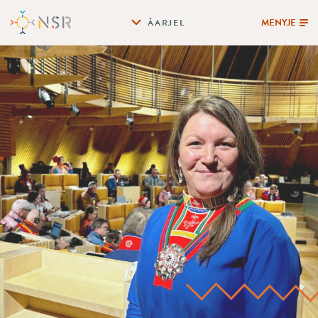
MENYJE
ÅARJEL