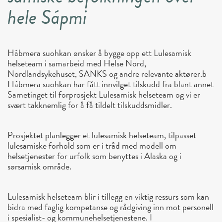
hele Sápmi
Hábmera suohkan ønsker å bygge opp ett Lulesamisk
helseteam i samarbeid med Helse Nord,
Nordlandsykehuset, SANKS og andre relevante aktører.b
Hábmera suohkan har fått innvilget tilskudd fra blant annet
Sametinget til forprosjekt Lulesamisk helseteam og vi er
svært takknemlig for å få tildelt tilskuddsmidler.
Prosjektet planlegger et lulesamisk helseteam, tilpasset
lulesamiske forhold som er i tråd med modell om
helsetjenester for urfolk som benyttes i Alaska og i
sørsamisk område.
Lulesamisk helseteam blir i tillegg en viktig ressurs som kan
bidra med faglig kompetanse og rådgiving inn mot personell
i spesialist- og kommunehelsetjenestene. I