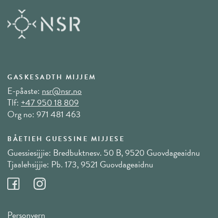
GASKESADTH MIJJEM
E-påaste:
nsr@nsr.no
Tlf:
+47 950 18 809
Org no: 971 481 463
BÅETIEH GUESSINE MIJJESE
Guessiesijjie: Bredbuktnesv. 50 B, 9520 Guovdageaidnu
Tjaalehsijjie: Pb. 173, 9521 Guovdageaidnu
Personvern