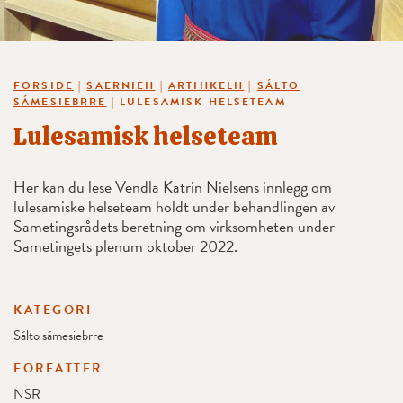
FORSIDE
|
SAERNIEH
|
ARTIHKELH
|
SÁLTO
SÁMESIEBRRE
|
LULESAMISK HELSETEAM
Lulesamisk helseteam
Her kan du lese Vendla Katrin Nielsens innlegg om
lulesamiske helseteam holdt under behandlingen av
Sametingsrådets beretning om virksomheten under
Sametingets plenum oktober 2022.
KATEGORI
Sálto sámesiebrre
FORFATTER
NSR