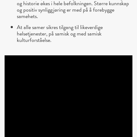
og historie økes i hele befolkningen. Større kunnskap
og positiv synliggjøring er med på å forebygge
samehets.
At alle samer sikres tilgang til likeverdige
helsetjenester, på samisk og med samisk
kulturforståelse.