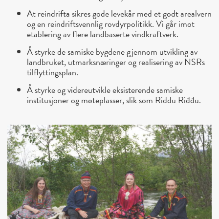
At reindrifta sikres gode levekår med et godt arealvern
og en reindriftsvennlig rovdyrpolitikk. Vi går imot
etablering av flere landbaserte vindkraftverk.
Å styrke de samiske bygdene gjennom utvikling av
landbruket, utmarksnæringer og realisering av NSRs
tilflyttingsplan.
Å styrke og videreutvikle eksisterende samiske
institusjoner og møteplasser, slik som Riddu Riđđu.