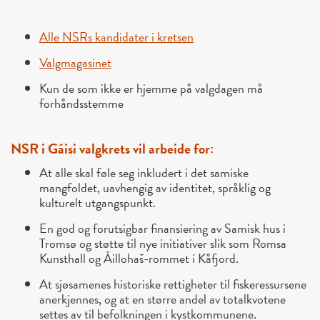
Alle NSRs kandidater i kretsen
Valgmagasinet
Kun de som ikke er hjemme på valgdagen må
forhåndsstemme
NSR i Gáisi valgkrets vil arbeide for:
At alle skal føle seg inkludert i det samiske
mangfoldet, uavhengig av identitet, språklig og
kulturelt utgangspunkt.
En god og forutsigbar finansiering av Samisk hus i
Tromsø og støtte til nye initiativer slik som Romsa
Kunsthall og Áillohaš-rommet i Kåfjord.
At sjøsamenes historiske rettigheter til fiskeressursene
anerkjennes, og at en større andel av totalkvotene
settes av til befolkningen i kystkommunene.