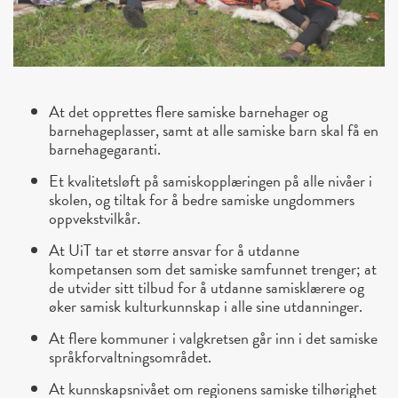
At det opprettes flere samiske barnehager og
barnehageplasser, samt at alle samiske barn skal få en
barnehagegaranti.
Et kvalitetsløft på samiskopplæringen på alle nivåer i
skolen, og tiltak for å bedre samiske ungdommers
oppvekstvilkår.
At UiT tar et større ansvar for å utdanne
kompetansen som det samiske samfunnet trenger; at
de utvider sitt tilbud for å utdanne samisklærere og
øker samisk kulturkunnskap i alle sine utdanninger.
At flere kommuner i valgkretsen går inn i det samiske
språkforvaltningsområdet.
At kunnskapsnivået om regionens samiske tilhørighet