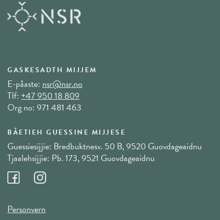
GASKESADTH MIJJEM
E-påaste:
nsr@nsr.no
Tlf:
+47 950 18 809
Org no: 971 481 463
BÅETIEH GUESSINE MIJJESE
Guessiesijjie: Bredbuktnesv. 50 B, 9520 Guovdageaidnu
Tjaalehsijjie: Pb. 173, 9521 Guovdageaidnu
Personvern