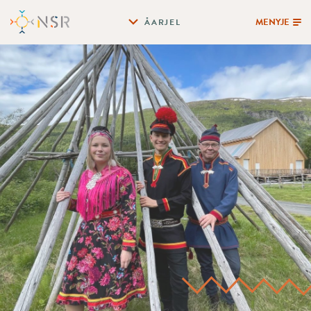
MENYJE
ÅARJEL