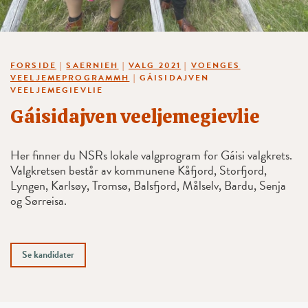
FORSIDE
|
SAERNIEH
|
VALG 2021
|
VOENGES
VEELJEMEPROGRAMMH
|
GÁISIDAJVEN
VEELJEMEGIEVLIE
Gáisidajven veeljemegievlie
Her finner du NSRs lokale valgprogram for Gáisi valgkrets.
Valgkretsen består av kommunene Kåfjord, Storfjord,
Lyngen, Karlsøy, Tromsø, Balsfjord, Målselv, Bardu, Senja
og Sørreisa.
Se kandidater