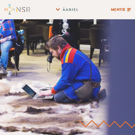
MENYJE
ÅARJEL