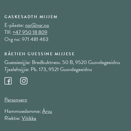
GASKESADTH MIJJEM
E-påaste:
nsr@nsr.no
Tlf:
+47 950 18 809
Org no: 971 481 463
BÅETIEH GUESSINE MIJJESE
Guessiesijjie: Bredbuktnesv. 50 B, 9520 Guovdageaidnu
Tjaalehsijjie: Pb. 173, 9521 Guovdageaidnu
Personvern
Hammoedamme:
Árvu
Riektie:
Vitikka