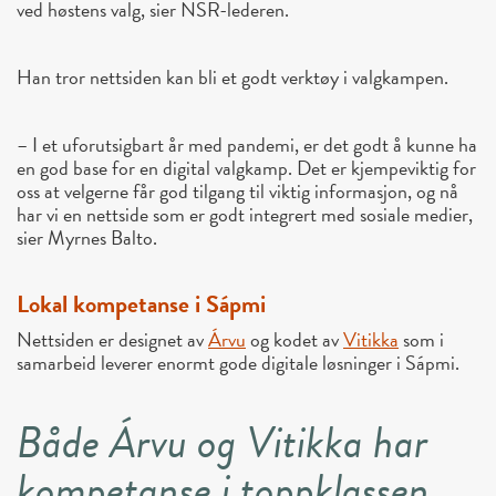
ved høstens valg, sier NSR-lederen.
Han tror nettsiden kan bli et godt verktøy i valgkampen.
– I et uforutsigbart år med pandemi, er det godt å kunne ha
en god base for en digital valgkamp. Det er kjempeviktig for
oss at velgerne får god tilgang til viktig informasjon, og nå
har vi en nettside som er godt integrert med sosiale medier,
sier Myrnes Balto.
Lokal kompetanse i Sápmi
Nettsiden er designet av
Árvu
og kodet av
Vitikka
som i
samarbeid leverer enormt gode digitale løsninger i Sápmi.
Både Árvu og Vitikka har
kompetanse i toppklassen.