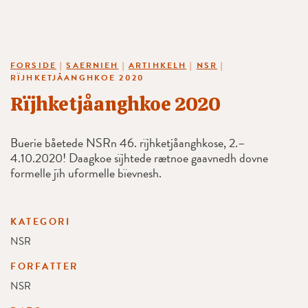
FORSIDE
|
SAERNIEH
|
ARTIHKELH
|
NSR
|
RÏJHKETJÅANGHKOE 2020
Rïjhketjåanghkoe 2020
Buerie båetede NSRn 46. rïjhketjåanghkose, 2.–
4.10.2020! Daagkoe sïjhtede rætnoe gaavnedh dovne
formelle jïh uformelle bïevnesh.
KATEGORI
NSR
FORFATTER
NSR