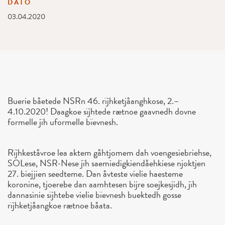
DATO
03.04.2020
Buerie båetede NSRn 46. rïjhketjåanghkose, 2.–
4.10.2020! Daagkoe sïjhtede rætnoe gaavnedh dovne
formelle jïh uformelle bïevnesh.
Rïjhkeståvroe lea aktem gåhtjomem dah voengesiebriehse,
SOLese, NSR-Nese jïh saemiedigkiendåehkiese njoktjen
27. biejjien seedteme. Dan åvteste vielie haesteme
koronine, tjoerebe dan aamhtesen bijre soejkesjidh, jïh
dannasinie sïjhtebe vielie bïevnesh buektedh gosse
rïjhketjåangkoe rætnoe båata.