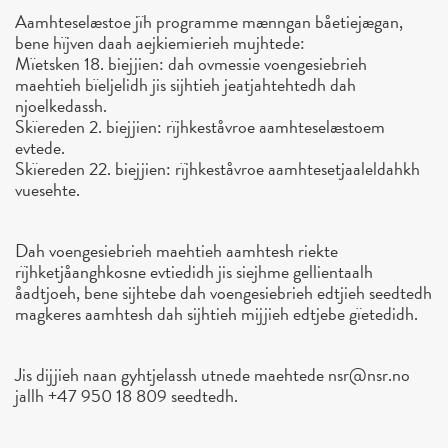
Aamhteselæstoe jïh programme mænngan båetiejægan,
bene hïjven daah aejkiemierieh mujhtede:
Mïetsken 18. biejjien: dah ovmessie voengesiebrieh
maehtieh bïeljelidh jis sijhtieh jeatjahtehtedh dah
njoelkedassh.
Skïereden 2. biejjien: rïjhkeståvroe aamhteselæstoem
evtede.
Skïereden 22. biejjien: rïjhkeståvroe aamhtesetjaaleldahkh
vuesehte.
Dah voengesiebrieh maehtieh aamhtesh riekte
rïjhketjåanghkosne evtiedidh jis siejhme gellientaalh
åadtjoeh, bene sijhtebe dah voengesiebrieh edtjieh seedtedh
magkeres aamhtesh dah sijhtieh mijjieh edtjebe gïetedidh.
Jis dijjieh naan gyhtjelassh utnede maehtede nsr@nsr.no
jallh +47 950 18 809 seedtedh.