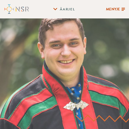
MENYJE
ÅARJEL