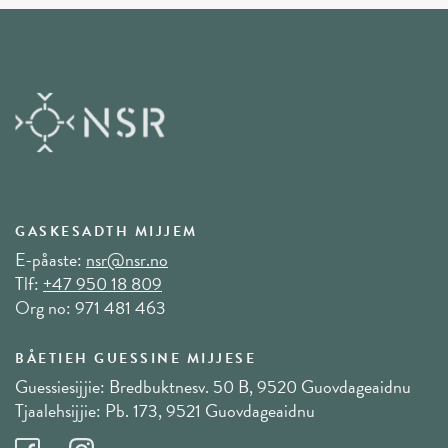
GASKESADTH MIJJEM
E-påaste:
nsr@nsr.no
Tlf:
+47 950 18 809
Org no: 971 481 463
BÅETIEH GUESSINE MIJJESE
Guessiesijjie: Bredbuktnesv. 50 B, 9520 Guovdageaidnu
Tjaalehsijjie: Pb. 173, 9521 Guovdageaidnu