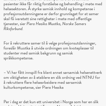
pasienter ikke får riktig forståelse og behandling i møte med
helsesektoren. Å styrke samisk innhold og kompetanse i
profesjonsutdanningene er derfor grunnlaget for at samer
skal få ivaretatt sine rettigheter i møte med offentlige
tjenester, sier
Piera Heaika Muotka, Norske Samers
Riksforbund.
For å rekruttere samer til å velge profesjonsutdanninger,
foreslår Muotka å utvide ordningen om kvoteplasser til
studenter med samisk bakgrunn og samisk
språkkompetanse.
– Vi har fått innspill fra blant annet sørsamisk helsenettverk
om viktigheten av å etablere en slik ordning ved NTNU for
å rekruttere flere helsearbeidere med sørsamisk
kulturkompetanse, sier Piera Heaika
Per i dag er det kun ett universitet i Norge som har en slik