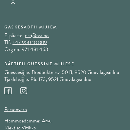
GASKESADTH MIJJEM
E-påaste:
nsr@nsr.no
Tlf:
+47 950 18 809
Org no: 971 481 463
BÅETIEH GUESSINE MIJJESE
Guessiesijjie: Bredbuktnesv. 50 B, 9520 Guovdageaidnu
Tjaalehsijjie: Pb. 173, 9521 Guovdageaidnu
Personvern
Hammoedamme:
Árvu
Riektie:
Vitikka