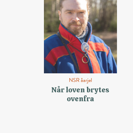
NSR åarjel
Når loven brytes
ovenfra