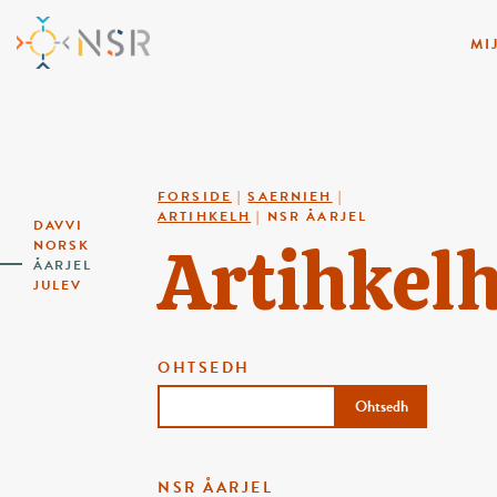
MI
FORSIDE
|
SAERNIEH
|
ARTIHKELH
|
NSR ÅARJEL
DAVVI
Artihkel
NORSK
ÅARJEL
JULEV
OHTSEDH
Ohtsedh
NSR ÅARJEL