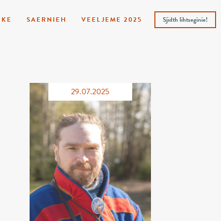
HKE
SAERNIEH
VEELJEME 2025
Sjïdth lïhtseginie!
29.07.2025