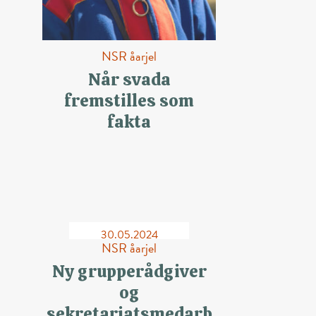
NSR åarjel
Når svada
fremstilles som
fakta
30.05.2024
NSR åarjel
Ny grupperådgiver
og
sekretariatsmedarb