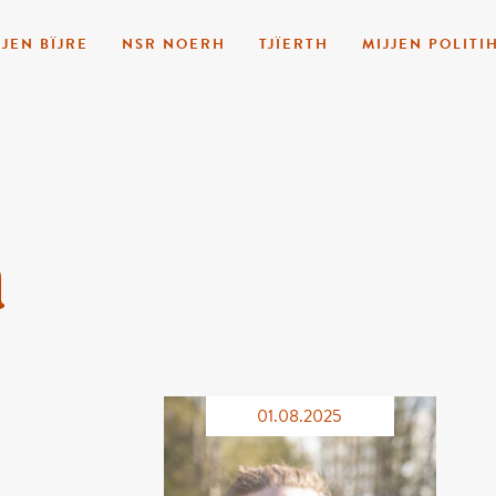
JJEN BÏJRE
NSR NOERH
TJÏERTH
MIJJEN POLITI
h
01.08.2025