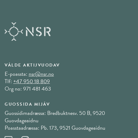
VÁLDE AKTIJVUODAV
E-poassta:
nsr@nsr.no
Tlf:
+47 950 18 809
Org no: 971 481 463
GUOSSIDA MIJÁV
Guossidimadræssa: Bredbuktnesv. 50 B, 9520
Guovdageaidnu
Poasstaadræssa: Pb. 173, 9521 Guovdageaidnu