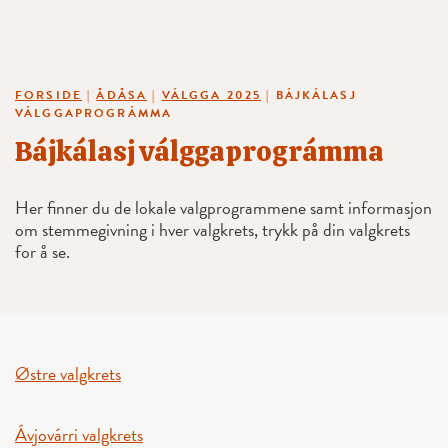
FORSIDE
|
ÅDÅSA
|
VÁLGGA 2025
|
BÁJKÁLASJ
VÁLGGAPROGRÁMMA
Bájkálasj válggaprográmma
Her finner du de lokale valgprogrammene samt informasjon
om stemmegivning i hver valgkrets, trykk på din valgkrets
for å se.
Østre valgkrets
Ávjovárri valgkrets