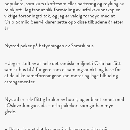
populære, som kurs i koftesøm eller partering og røyking av
reinkjøtt. Jeg tror at slik formidling av urfolkskunnskap er
viktige forsoningstiltak, og jeg er veldig fornøyd med at
Oslo Samiid Searvi klarer sette opp disse tilbudene år etter
år.
Nystad peker på betydningen av Samisk hus.
– Jeg er stolt av at hele det samiske miljøet i Oslo har fått
samisk hus til å fungere som et samlingspunkt, og base for
at de ulike sameforeningene kan møtes og lage tilbud og
arrangementer.
Nystad er selv flittig bruker av huset, og er blant annet med
i Oslove Juoigansiida – oslo joikekor, som gir han mye
glede.
– Dette viser at det har noe å si hvem som sitter på