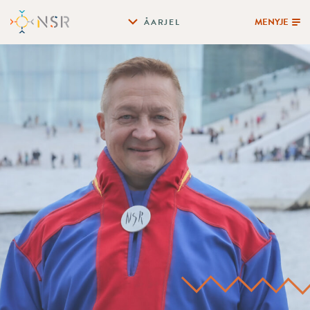
MENYJE
ÅARJEL