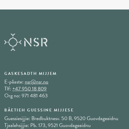
GASKESADTH MIJJEM
E-påaste:
nsr@nsr.no
Tlf:
+47 950 18 809
Org no: 971 481 463
BÅETIEH GUESSINE MIJJESE
Guessiesijjie: Bredbuktnesv. 50 B, 9520 Guovdageaidnu
Tjaalehsijjie: Pb. 173, 9521 Guovdageaidnu