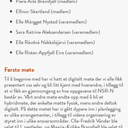
Piere Åvla Bransfjell (medlem)
Ellinor Skartland (medlem)
Elle Márgget Nystad (varamedlem)
Sara Katrine Aleksandersen (varamedlem)
Elle Rávdná Näkkäläjärvi (varamedlem)
Elle Risten Appfjell Eira (varamedlem)
Første møte
Til å begynne med har vi hatt et digitalt møte der vi alle fikk
presentert oss selv og bli litt kjent med hverandre, i tillegg til
at vi fikk en gjennomgang av hva oppgavene til NSR-N
består av. Vårt andre møte endte opp med å bli et
hybridmøte, der enkelte møtte fysisk, mens andre deltok
digitalt. På dette møtet har vi gått dypere inn i planlegging
av ulike arrangementer, i tillegg til videre organisering av
styret inn i ulike ansvarsområder. Ole-Fredrik Vándar ble
valgt til 1. nestleder, og Maajja-Krihke Bransfjell ble valgt til