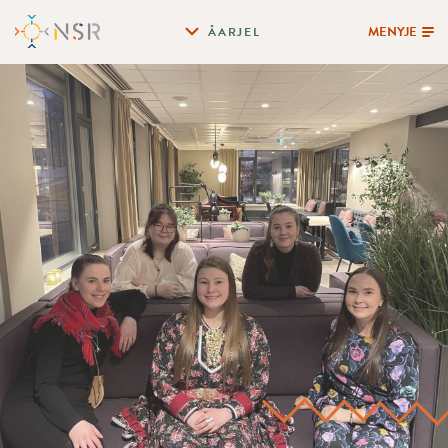
MENYJE
ÅARJEL