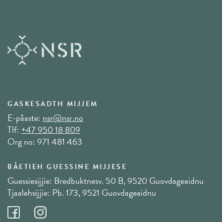
GASKESADTH MIJJEM
E-påaste:
nsr@nsr.no
Tlf:
+47 950 18 809
Org no: 971 481 463
BÅETIEH GUESSINE MIJJESE
Guessiesijjie: Bredbuktnesv. 50 B, 9520 Guovdageaidnu
Tjaalehsijjie: Pb. 173, 9521 Guovdageaidnu