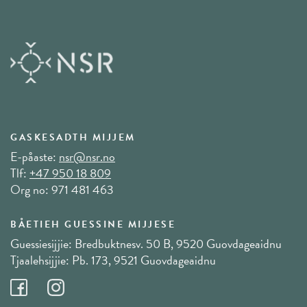
GASKESADTH MIJJEM
E-påaste:
nsr@nsr.no
Tlf:
+47 950 18 809
Org no: 971 481 463
BÅETIEH GUESSINE MIJJESE
Guessiesijjie: Bredbuktnesv. 50 B, 9520 Guovdageaidnu
Tjaalehsijjie: Pb. 173, 9521 Guovdageaidnu