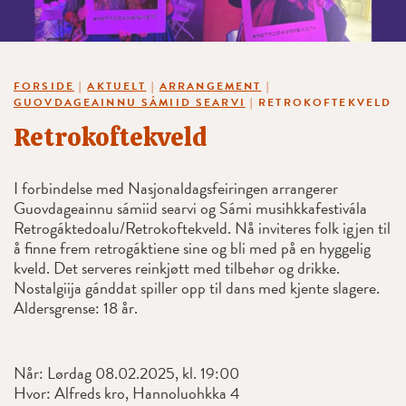
FORSIDE
|
AKTUELT
|
ARRANGEMENT
|
GUOVDAGEAINNU SÁMIID SEARVI
|
RETROKOFTEKVELD
Retrokoftekveld
I forbindelse med Nasjonaldagsfeiringen arrangerer
Guovdageainnu sámiid searvi og Sámi musihkkafestivála
Retrogáktedoalu/Retrokoftekveld. Nå inviteres folk igjen til
å finne frem retrogáktiene sine og bli med på en hyggelig
kveld. Det serveres reinkjøtt med tilbehør og drikke.
Nostalgiija gánddat spiller opp til dans med kjente slagere.
Aldersgrense: 18 år.
Når: Lørdag 08.02.2025, kl. 19:00
Hvor: Alfreds kro, Hannoluohkka 4