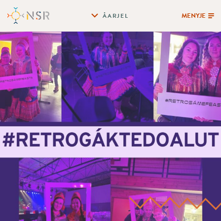
MENYJE
ÅARJEL