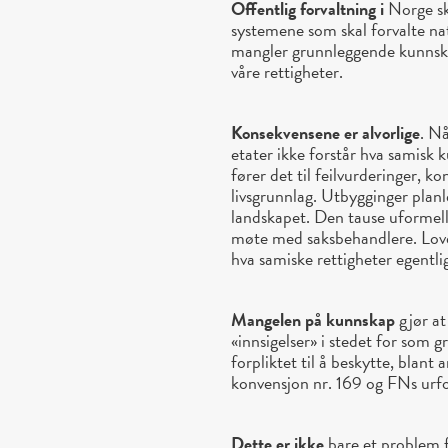
Offentlig forvaltning i
Norge sk
systemene som skal forvalte natu
mangler grunnleggende kunnskap
våre rettigheter.
Konsekvensene er alvorlige
. N
etater ikke forstår hva samisk k
fører det til feilvurderinger, k
livsgrunnlag. Utbygginger planl
landskapet. Den tause uformell
møte med saksbehandlere. Lover 
hva samiske rettigheter egentlig
Mangelen på kunnskap
gjør at
«innsigelser» i stedet for som
forpliktet til å beskytte, bla
konvensjon nr. 169 og FNs urfo
Dette er ikke
bare et problem fo