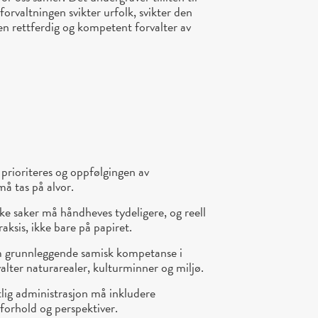
forvaltningen svikter urfolk, svikter den
 en rettferdig og kompetent forvalter av
prioriteres og oppfølgingen av
å tas på alvor.
ske saker må håndheves tydeligere, og reell
aksis, ikke bare på papiret.
m grunnleggende samisk kompetanse i
valter naturarealer, kulturminner og miljø.
lig administrasjon må inkludere
forhold og perspektiver.