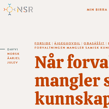
MIN BIRRA
FORSIDE
|
ÁIGEGUOVDIL
|
OĐASÁŠŠIT
|
FORVALTNINGEN MANGLER SAMISK KUNN
DAVVI
Når forva
NORSK
ÅARJEL
JULEV
mangler 
kunnskap,