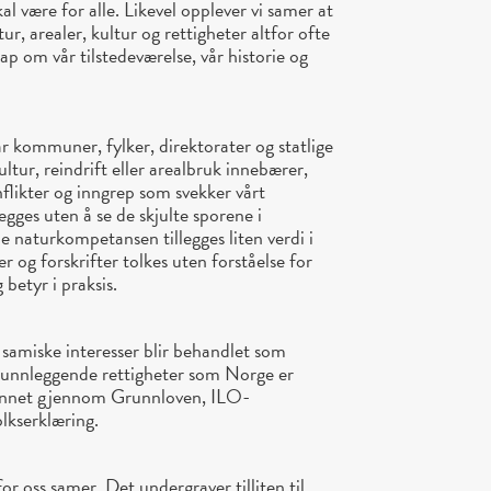
al være for alle. Likevel opplever vi samer at
r, arealer, kultur og rettigheter altfor ofte
 om vår tilstedeværelse, vår historie og
år kommuner, fylker, direktorater og statlige
ultur, reindrift eller arealbruk innebærer,
onflikter og inngrep som svekker vårt
egges uten å se de skjulte sporene i
e naturkompetansen tillegges liten verdi i
og forskrifter tolkes uten forståelse for
 betyr i praksis.
 samiske interesser blir behandlet som
 grunnleggende rettigheter som Norge er
nt annet gjennom Grunnloven, ILO-
lkserklæring.
r oss samer. Det undergraver tilliten til