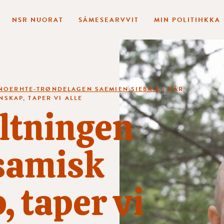
NSR NUORAT
SÁMESEARVVIT
MIN POLITIHKKA
NOERHTE-TRØNDELAGEN SAEMIEN SIEBRIE
|
NÅR
SKAP, TAPER VI ALLE
ltningen
samisk
 taper vi