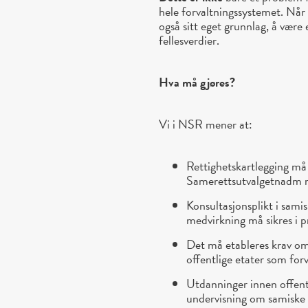
hele forvaltningssystemet. Når 
også sitt eget grunnlag, å være
fellesverdier.
Hva må gjøres?
Vi i NSR mener at:
Rettighetskartlegging må 
Samerettsutvalgetnadm m
Konsultasjonsplikt i sami
medvirkning må sikres i pr
Det må etableres krav o
offentlige etater som for
Utdanninger innen offent
undervisning om samiske 