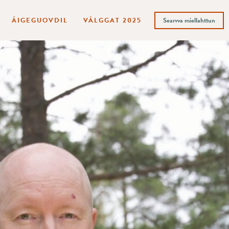
ÁIGEGUOVDIL
VÁLGGAT 2025
Searvva miellahttun