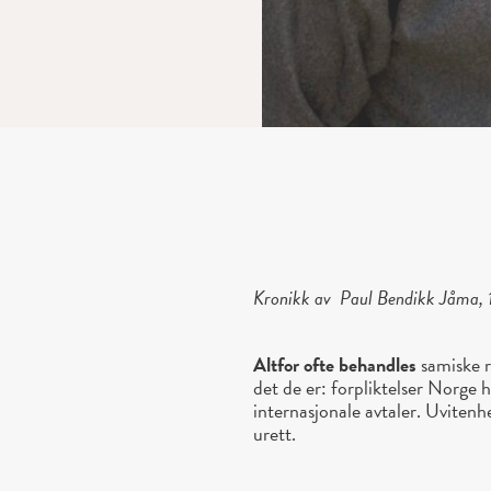
Kronikk av Paul Bendikk Jåma, 1
Altfor ofte behandles
samiske r
det de er: forpliktelser Norge
internasjonale avtaler. Uvitenhet
urett.