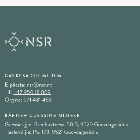
GASKESADTH MIJJEM
E-påaste:
nsr@nsr.no
Tlf:
+47 950 18 809
Org no: 971 481 463
BÅETIEH GUESSINE MIJJESE
Guessiesijjie: Bredbuktnesv. 50 B, 9520 Guovdageaidnu
Tjaalehsijjie: Pb. 173, 9521 Guovdageaidnu