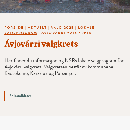
FORSIDE
|
AKTUELT
|
VALG 2025
|
LOKALE
VALGPROGRAM
|
ÁVJOVÁRRI VALGKRETS
Ávjovárri valgkrets
Her finner du informasjon og NSRs lokale valgprogram for
Ávjovárri valgkrets. Valgkretsen består av kommunene
Kautokeino, Karasjok og Porsanger.
Se kandidater