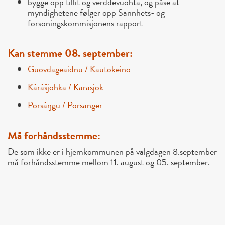
bygge opp tillit og verddevuohta, og påse at
myndighetene følger opp Sannhets- og
forsoningskommisjonens rapport
Kan stemme 08. september:
Guovdageaidnu / Kautokeino
Kárášjohka / Karasjok
Porsáŋgu / Porsanger
Må forhåndsstemme:
De som ikke er i hjemkommunen på valgdagen 8.september
må forhåndsstemme mellom 11. august og 05. september.