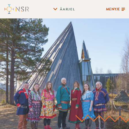
MENYJE
ÅARJEL