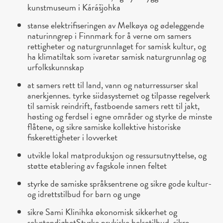
kunstmuseum i Kárášjohka
stanse elektrifiseringen av Melkøya og ødeleggende
naturinngrep i Finnmark for å verne om samers
rettigheter og naturgrunnlaget for samisk kultur, og
ha klimatiltak som ivaretar samisk naturgrunnlag og
urfolkskunnskap
at samers rett til land, vann og naturressurser skal
anerkjennes. tyrke siidasystemet og tilpasse regelverk
til samisk reindrift, fastboende samers rett til jakt,
høsting og ferdsel i egne områder og styrke de minste
flåtene, og sikre samiske kollektive historiske
fiskerettigheter i lovverket
utvikle lokal matproduksjon og ressursutnyttelse, og
støtte etablering av fagskole innen feltet
styrke de samiske språksentrene og sikre gode kultur-
og idrettstilbud for barn og unge
sikre Sami Klinihka økonomisk sikkerhet og
selvstendighetStyrke psykiske helsetilbud, sikre