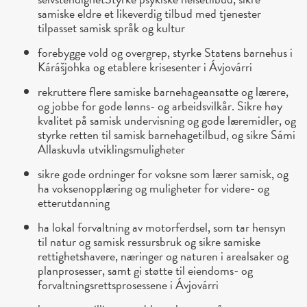
samiske eldre et likeverdig tilbud med tjenester
tilpasset samisk språk og kultur
forebygge vold og overgrep, styrke Statens barnehus i
Kárášjohka og etablere krisesenter i Ávjovárri
rekruttere flere samiske barnehageansatte og lærere,
og jobbe for gode lønns- og arbeidsvilkår. Sikre høy
kvalitet på samisk undervisning og gode læremidler, og
styrke retten til samisk barnehagetilbud, og sikre Sámi
Allaskuvla utviklingsmuligheter
sikre gode ordninger for voksne som lærer samisk, og
ha voksenopplæring og muligheter for videre- og
etterutdanning
ha lokal forvaltning av motorferdsel, som tar hensyn
til natur og samisk ressursbruk og sikre samiske
rettighetshavere, næringer og naturen i arealsaker og
planprosesser, samt gi støtte til eiendoms- og
forvaltningsrettsprosessene i Ávjovárri