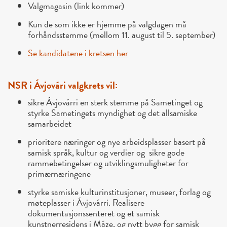
Valgmagasin (link kommer)
Kun de som ikke er hjemme på valgdagen må
forhåndsstemme (mellom 11. august til 5. september)
Se kandidatene i kretsen her
NSR i Ávjovári valgkrets vil:
sikre Ávjovárri en sterk stemme på Sametinget og
styrke Sametingets myndighet og det allsamiske
samarbeidet
prioritere næringer og nye arbeidsplasser basert på
samisk språk, kultur og verdier og sikre gode
rammebetingelser og utviklingsmuligheter for
primærnæringene
styrke samiske kulturinstitusjoner, museer, forlag og
møteplasser i Ávjovárri. Realisere
dokumentasjonssenteret og et samisk
kunstnerresidens i Máze, og nytt bygg for samisk