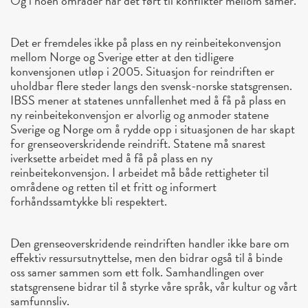
Og i noen områder har det ført til konflikter mellom samer.
Det er fremdeles ikke på plass en ny reinbeitekonvensjon
mellom Norge og Sverige etter at den tidligere
konvensjonen utløp i 2005. Situasjon for reindriften er
uholdbar flere steder langs den svensk-norske statsgrensen.
IBSS mener at statenes unnfallenhet med å få på plass en
ny reinbeitekonvensjon er alvorlig og anmoder statene
Sverige og Norge om å rydde opp i situasjonen de har skapt
for grenseoverskridende reindrift. Statene må snarest
iverksette arbeidet med å få på plass en ny
reinbeitekonvensjon. I arbeidet må både rettigheter til
områdene og retten til et fritt og informert
forhåndssamtykke bli respektert.
Den grenseoverskridende reindriften handler ikke bare om
effektiv ressursutnyttelse, men den bidrar også til å binde
oss samer sammen som ett folk. Samhandlingen over
statsgrensene bidrar til å styrke våre språk, vår kultur og vårt
samfunnsliv.