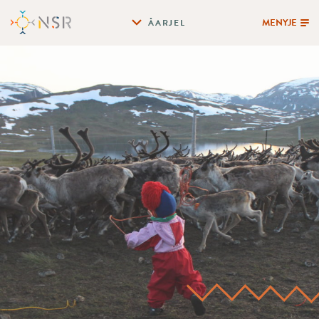
MENYJE
ÅARJEL