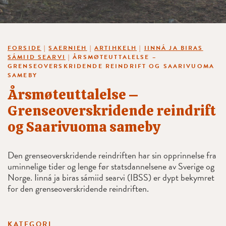
FORSIDE
|
SAERNIEH
|
ARTIHKELH
|
IINNÁ JA BIRAS
SÁMIID SEARVI
|
ÅRSMØTEUTTALELSE –
GRENSEOVERSKRIDENDE REINDRIFT OG SAARIVUOMA
SAMEBY
Årsmøteuttalelse –
Grenseoverskridende reindrift
og Saarivuoma sameby
Den grenseoverskridende reindriften har sin opprinnelse fra
uminnelige tider og lenge før statsdannelsene av Sverige og
Norge. Iinná ja biras sámiid searvi (IBSS) er dypt bekymret
for den grenseoverskridende reindriften.
KATEGORI