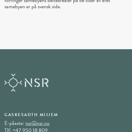
forringer samebyens beitearealer på de tider av året
samebyen er på svensk side.
GASKESADTH MIJJEM
E-påaste:
nsr@nsr.no
Tlf:
+47 950 18 809