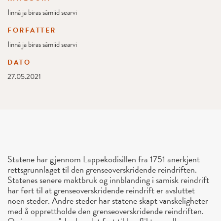
Iinná ja biras sámiid searvi
FORFATTER
Iinná ja biras sámiid searvi
DATO
27.05.2021
Statene har gjennom Lappekodisillen fra 1751 anerkjent
rettsgrunnlaget til den grenseoverskridende reindriften.
Statenes senere maktbruk og innblanding i samisk reindrift
har ført til at grenseoverskridende reindrift er avsluttet
noen steder. Andre steder har statene skapt vanskeligheter
med å opprettholde den grenseoverskridende reindriften.