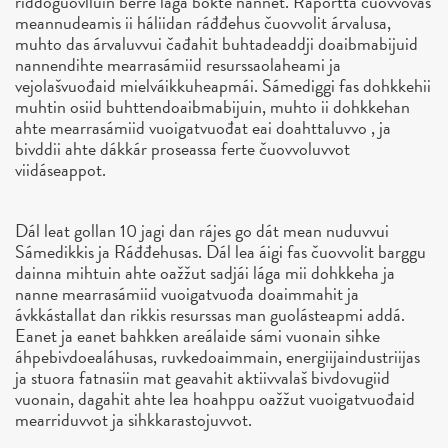
riddoguovlluin berre lága bokte nannet. Raportta čuovvovaš
meannudeamis ii háliidan ráđđehus čuovvolit árvalusa,
muhto das árvaluvvui čađahit buhtadeaddji doaibmabijuid
nannendihte mearrasámiid resurssaolaheami ja
vejolašvuođaid mielváikkuheapmái. Sámediggi fas dohkkehii
muhtin osiid buhttendoaibmabijuin, muhto ii dohkkehan
ahte mearrasámiid vuoigatvuođat eai doahttaluvvo , ja
bivddii ahte dákkár proseassa ferte čuovvoluvvot
viidáseappot.
Dál leat gollan 10 jagi dan rájes go dát mean nuduvvui
Sámedikkis ja Ráđđehusas. Dál lea áigi fas čuovvolit barggu
dainna mihtuin ahte oažžut sadjái lága mii dohkkeha ja
nanne mearrasámiid vuoigatvuođa doaimmahit ja
ávkkástallat dan rikkis resurssas man guolásteapmi addá.
Eanet ja eanet bahkken areálaide sámi vuonain sihke
áhpebivdoealáhusas, ruvkedoaimmain, energiijaindustriijas
ja stuora fatnasiin mat geavahit aktiivvalaš bivdovugiid
vuonain, dagahit ahte lea hoahppu oažžut vuoigatvuođaid
mearriduvvot ja sihkkarastojuvvot.