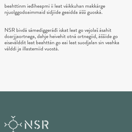
beahttinm ieđiheapmi ii leat váikkuhan makkárge
njuolggodoaimmaid sidjiide geaidda ášši guoská.
NSR bivdá sámediggeráđi iskat leat go vejolaš ásahit
doarjjaortnega, dahje heivehit otná ortnegiid, áššiide go
eiseválddit leat beahttán go eai leat suodjalan sin veahka
válddi ja illastemiid vuostá.