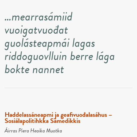
…mearrasámiid
vuoigatvuođat
guolásteapmái lagas
riddoguovlluin berre lága
bokte nannet
Haddelassáneapmi ja geafivuođalasáhus –
Sosiálapolitihkka Sámedikkis
Áirras Piera Heaika Muotka