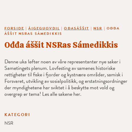
FORSIDE
|
ÁIGEGUOVDIL
|
OĐASÁŠŠIT
|
NSR
|
OĐĐA
ÁŠŠIT NSRAS SÁMEDIKKIS
Ođđa áššit NSRas Sámedikkis
Denne uka løfter noen av våre representanter nye saker i
Sametingets plenum. Lovfesting av samenes historiske
rettigheter til fiske i fjorder og kystnære områder, samisk i
Forsvaret, utvikling av sosialpolitikk, og erstatningsordninger
der myndighetene har sviktet i å beskytte mot vold og
overgrep er tema! Les alle sakene her.
KATEGORI
NSR