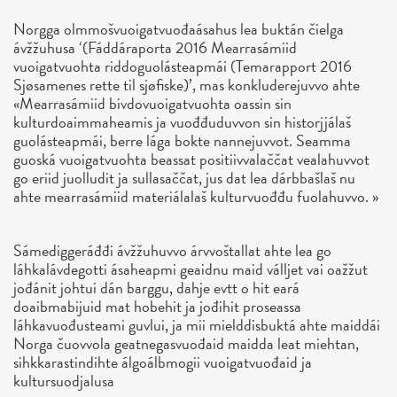
Norgga olmmošvuoigatvuođaásahus lea buktán čielga
ávžžuhusa ‘(Fáddáraporta 2016 Mearrasámiid
vuoigatvuohta riddoguolásteapmái (Temarapport 2016
Sjøsamenes rette til sjøfiske)’, mas konkluderejuvvo ahte
«Mearrasámiid bivdovuoigatvuohta oassin sin
kulturdoaimmaheamis ja vuođđuduvvon sin historjjálaš
guolásteapmái, berre lága bokte nannejuvvot. Seamma
guoská vuoigatvuohta beassat positiivvalaččat vealahuvvot
go eriid juolludit ja sullasaččat, jus dat lea dárbbašlaš nu
ahte mearrasámiid materiálalaš kulturvuođđu fuolahuvvo. »
Sámediggeráđđi ávžžuhuvvo árvvoštallat ahte lea go
láhkalávdegotti ásaheapmi geaidnu maid válljet vai oažžut
jođánit johtui dán barggu, dahje evtt o hit eará
doaibmabijuid mat hobehit ja jođihit proseassa
láhkavuođusteami guvlui, ja mii mielddisbuktá ahte maiddái
Norga čuovvola geatnegasvuođaid maidda leat miehtan,
sihkkarastindihte álgoálbmogii vuoigatvuođaid ja
kultursuodjalusa