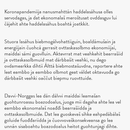
Koronapandemiija nanusmahttán haddelasáhusa olles
servodagas, ja dat ekonomalaš meroštusat ovddasguv lui
čájehit ahte haddelasáhus boahtá joatkkit.
Stuora lasáhus biebmogálvohattiiguin, boaldámušain ja
energiijain čuohcá garrasit ovttaskasolbmo ekonomiijai,
maiddai sámi guovlluin. Aktevrrat mat veahkehit bearrašiid
ja ovttaskasolbmuid mat dárbbašit veahki, nu dego
ovdamearkka dihtii Álttá biebmostašuvdna, raportere ahte
leat eambbo ja eambbo olbmot geat váldet oktavuođa go
dárbbašit veahki oaččut biepmu ruovttuide.
Davvi-Norggas lea dán dálvvi maiddai leamašan
guohtunroassu boazodoalus, juoga mii dagaha ahte lea vel
eambbo ekonomalaš noađđi bearrašiidda ja
ovttaskasolbmuide. Dat lea guoskevaš sihke eahpedábálaš
goluide fuođđariidda ja čuovvovaškonsekveansa go lea
unnán sisaboahtu boazodoalus heitot guohtunjagi dihte.