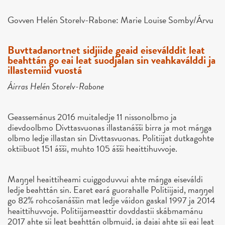
Govven Helén Storelv-Rabone: Marie Louise Somby/Árvu
Buvttadanortnet sidjiide geaid eiseválddit leat
beahttán go eai leat suodjalan sin veahkaválddi ja
illastemiid vuostá
Áirras Helén Storelv-Rabone
Geassemánus 2016 muitaledje 11 nissonolbmo ja
dievdoolbmo Divttasvuonas illastanášši birra ja mot máŋga
olbmo ledje illastan sin Divttasvuonas. Politiijat dutkagohte
oktiibuot 151 ášši, muhto 105 ášši heaittihuvvoje.
Maŋŋel heaittiheami cuiggoduvvui ahte máŋga eiseváldi
ledje beahttán sin. Earet eará guorahalle Politiijaid, maŋŋel
go 82% rohcošanáššin mat ledje váidon gaskal 1997 ja 2014
heaittihuvvoje. Politiijameasttir dovddastii skábmamánu
2017 ahte sii leat beahttán olbmuid, ja dajai ahte sii eai leat