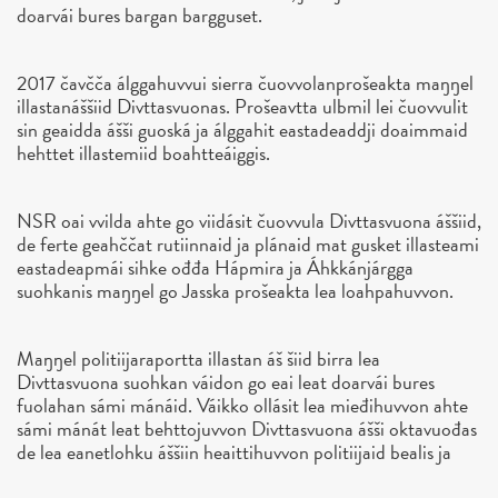
doarvái bures bargan bargguset.
2017 čavčča álggahuvvui sierra čuovvolanprošeakta maŋŋel
illastanáššiid Divttasvuonas. Prošeavtta ulbmil lei čuovvulit
sin geaidda ášši guoská ja álggahit eastadeaddji doaimmaid
hehttet illastemiid boahtteáiggis.
NSR oai vvilda ahte go viidásit čuovvula Divttasvuona áššiid,
de ferte geahččat rutiinnaid ja plánaid mat gusket illasteami
eastadeapmái sihke ođđa Hápmira ja Áhkkánjárgga
suohkanis maŋŋel go Jasska prošeakta lea loahpahuvvon.
Maŋŋel politiijaraportta illastan áš šiid birra lea
Divttasvuona suohkan váidon go eai leat doarvái bures
fuolahan sámi mánáid. Váikko ollásit lea mieđihuvvon ahte
sámi mánát leat behttojuvvon Divttasvuona ášši oktavuođas
de lea eanetlohku áššiin heaittihuvvon politiijaid bealis ja