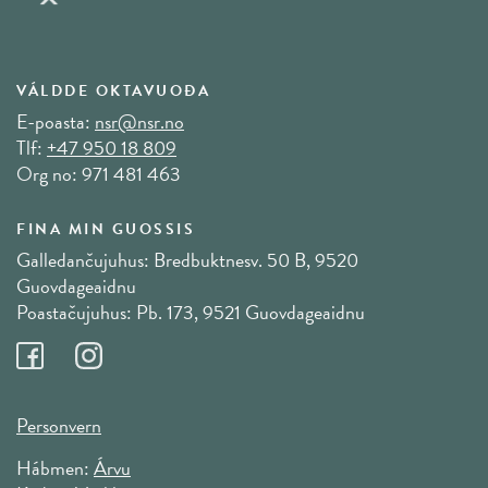
VÁLDDE OKTAVUOĐA
E-poasta:
nsr@nsr.no
Tlf:
+47 950 18 809
Org no: 971 481 463
FINA MIN GUOSSIS
Galledančujuhus: Bredbuktnesv. 50 B, 9520
Guovdageaidnu
Poastačujuhus: Pb. 173, 9521 Guovdageaidnu
Personvern
Hábmen:
Árvu