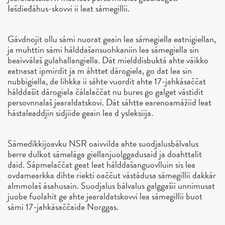
Iešdieđáhus-skovvi ii leat sámegillii.
Gávdnojit ollu sámi nuorat geain lea sámegiella eatnigiellan,
ja muhttin sámi hálddašansuohkaniin lea sámegiella sin
beaivválaš gulahallangiella. Dát mielddisbuktá ahte váikko
eatnasat ipmirdit ja m áhttet dárogiela, go dat lea sin
nubbigiella, de lihkka ii sáhte vuordit ahte 17-jahkásaččat
hálddašit dárogiela čálalaččat nu bures go galget vástidit
persovnnalaš jearaldatskovi. Dát sáhtte earenoamážiid leat
hástaleaddjin sidjiide geain lea d ysleksiija.
Sámedikkijoavku NSR oaivvilda ahte suodjalusbálvalus
berre dulkot sámelága giellanjuolggadusaid ja doahttalit
daid. Sápmelaččat geat leat hálddašanguovlluin sis lea
ovdamearkka dihte riekti oaččut vástádusa sámegillii dakkár
almmolaš ásahusain. Suodjalus bálvalus galggašii unnimusat
juobe fuolahit ge ahte jearaldatskovvi lea sámegillii buot
sámi 17-jahkásaččaide Norggas.