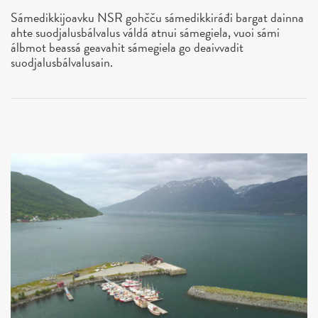
Sámedikkijoavku NSR gohčču sámedikkiráđi bargat dainna
ahte suodjalusbálvalus váldá atnui sámegiela, vuoi sámi
álbmot beassá geavahit sámegiela go deaivvadit
suodjalusbálvalusain.