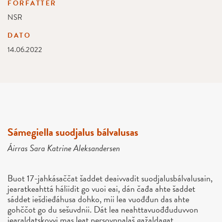
FORFATTER
NSR
DATO
14.06.2022
Sámegiella suodjalus bálvalusas
Áirras Sara Katrine Aleksandersen
Buot 17-jahkásaččat šaddet deaivvadit suodjalusbálvalusain,
jearatkeahttá háliidit go vuoi eai, dán čađa ahte šaddet
sáddet iešdieđáhusa dohko, mii lea vuođđun das ahte
gohččot go du sešuvdnii. Dát lea neahttavuođđuduvvon
jearaldatskovvi mas leat persovnnalaš gažaldagat.