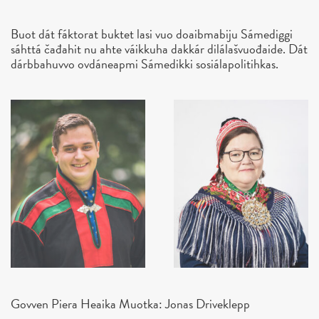
Buot dát fáktorat buktet lasi vuo doaibmabiju Sámediggi
sáhttá čađahit nu ahte váikkuha dakkár dilálašvuođaide. Dát
dárbbahuvvo ovdáneapmi Sámedikki sosiálapolitihkas.
Govven Piera Heaika Muotka: Jonas Driveklepp