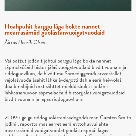
Hoahpuhit barggu lága bokte nannet
mearrasámiid guolástanvuoigatvuođaid
Áirras Henrik Olsen
Vai oažžut jođánit johtui barggu lága bokte nannet
sápmelaččaid historjjálaš vuoigatvuođaid bivdit vuonain ja
riddoguovlluin, de bivdit mii Sámediggeráđi árvvoštallat
vejolašvuođa ásahit láhkalávdegotti dahje eará heivvolaš
doaibmabijuid mat sáhttet mielddisbuktit jođánis
láhkaásahuvvon sápmelaččaid historjjálaš vuoigatvuođaid
bivdit vuonain ja lagas riddoguovlluin.
2009:s geigii riddoguolástanlávdegoddi man Carsten Smith
jođihii, raportta mas earret eará evttohuvvui ahte
mearrasámiid vuoigatvuođat guolásteapmái lagas