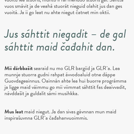
vuos smávit ja de veahá stuorát nieguid olahit jus dan ges
vuoitá. Ja ii go leat nu ahte niegut čatnet min oktii.
Jus sáhttit niegadit – de gal
sáhttit maid čađahit dan.
Mii dárbbašit
searaid nu mo GLR bargiid ja GLR`a. Lea
munnje stuorra gudni rahpat ávvodoaluid otne dáppe
Guovdageainnus. Oainnán ahte lea hui buorre prográmma
ja ligge maid váimmu go mii viimmat sáhttit fas deaivvadit,
návddašit ja guldalit sámi musihkka.
Mus leat
maid niegut. Ja dan sivas gávnnan mun maid
inspirašuvnna GLR`a čađahanvuoimmis.