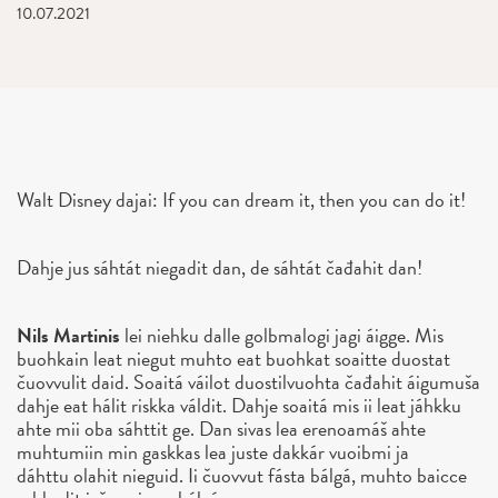
10.07.2021
Walt Disney dajai: If you can dream it, then you can do it!
Dahje jus sáhtát niegadit dan, de sáhtát čađahit dan!
Nils Martinis
lei niehku dalle golbmalogi jagi áigge. Mis
buohkain leat niegut muhto eat buohkat soaitte duostat
čuovvulit daid. Soaitá váilot duostilvuohta čađahit áigumuša
dahje eat hálit riskka váldit. Dahje soaitá mis ii leat jáhkku
ahte mii oba sáhttit ge. Dan sivas lea erenoamáš ahte
muhtumiin min gaskkas lea juste dakkár vuoibmi ja
dáhttu olahit nieguid. Ii čuovvut fásta bálgá, muhto baicce