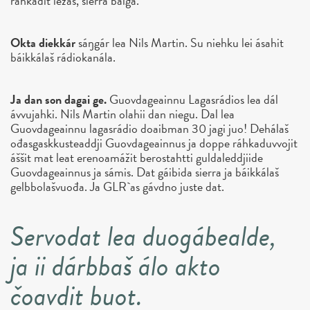
rahkadit iežas, sierra bálgá.
Okta diekkár
sáŋgár lea Nils Martin. Su niehku lei ásahit
báikkálaš rádiokanála.
Ja dan son dagai ge.
Guovdageainnu Lagasrádios lea dál
ávvujahki. Nils Martin olahii dan niegu. Dal lea
Guovdageainnu lagasrádio doaibman 30 jagi juo! Dehálaš
ođasgaskkusteaddji Guovdageainnus ja doppe ráhkaduvvojit
áššit mat leat erenoamážit berostahtti guldaleddjiide
Guovdageainnus ja sámis. Dat gáibida sierra ja báikkálaš
gelbbolašvuođa. Ja GLR`as gávdno juste dat.
Servodat lea duogábealde,
ja ii dárbbaš álo akto
čoavdit buot.