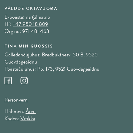
VÁLDDE OKTAVUOĐA
E-poasta:
nsr@nsr.no
Tlf:
+47 950 18 809
Org no: 971 481 463
FINA MIN GUOSSIS
Galledančujuhus: Bredbuktnesv. 50 B, 9520
Guovdageaidnu
Poastačujuhus: Pb. 173, 9521 Guovdageaidnu
Personvern
Hábmen:
Árvu
Koden:
Vitikka