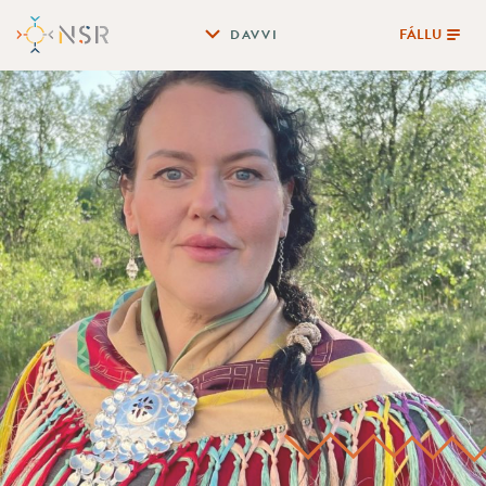
FÁLLU
DAVVI