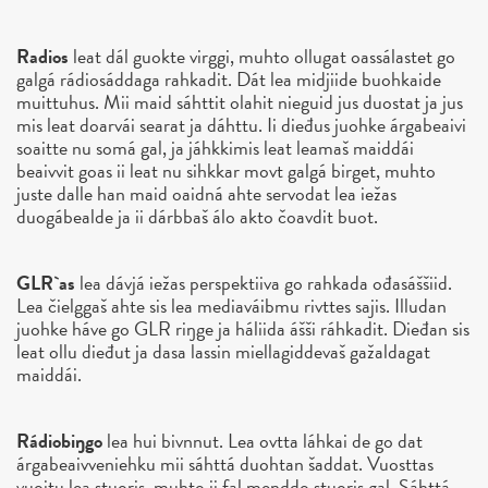
Radios
leat dál guokte virggi, muhto ollugat oassálastet go
galgá rádiosáddaga rahkadit. Dát lea midjiide buohkaide
muittuhus. Mii maid sáhttit olahit nieguid jus duostat ja jus
mis leat doarvái searat ja dáhttu. Ii dieđus juohke árgabeaivi
soaitte nu somá gal, ja jáhkkimis leat leamaš maiddái
beaivvit goas ii leat nu sihkkar movt galgá birget, muhto
juste dalle han maid oaidná ahte servodat lea iežas
duogábealde ja ii dárbbaš álo akto čoavdit buot.
GLR`as
lea dávjá iežas perspektiiva go rahkada ođasáššiid.
Lea čielggaš ahte sis lea mediaváibmu rivttes sajis. Illudan
juohke háve go GLR riŋge ja háliida ášši ráhkadit. Dieđan sis
leat ollu dieđut ja dasa lassin miellagiddevaš gažaldagat
maiddái.
Rádiobiŋgo
lea hui bivnnut. Lea ovtta láhkai de go dat
árgabeaivveniehku mii sáhttá duohtan šaddat. Vuosttas
vuoitu lea stuoris, muhto ii fal menddo stuoris gal. Sáhttá