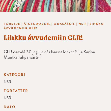
FORSIDE
|
ÁIGEGUOVDIL
|
OĐASÁŠŠIT
|
NSR
|
LIHKKU
ÁVVUDEMIIN GLR!
Lihkku ávvudemiin GLR!
GLR deavdá 30 jagi, ja dás beasat lohkat Silje Karine
Muotka rahpansártni!
KATEGORI
NSR
FORFATTER
NSR
DATO