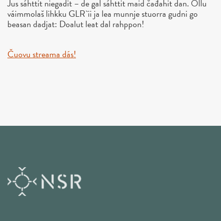
Jus sáhttit niegadit – de gal sáhttit maid čađahit dan. Ollu
váimmolaš lihkku GLR`ii ja lea munnje stuorra gudni go
beasan dadjat: Doalut leat dal rahppon!
Čuovu streama dás!