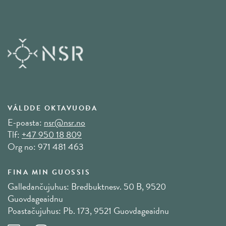
VÁLDDE OKTAVUOĐA
E-poasta:
nsr@nsr.no
Tlf:
+47 950 18 809
Org no: 971 481 463
FINA MIN GUOSSIS
Galledančujuhus: Bredbuktnesv. 50 B, 9520
Guovdageaidnu
Poastačujuhus: Pb. 173, 9521 Guovdageaidnu