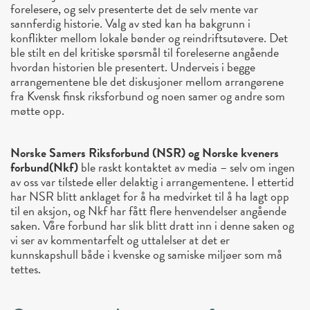
forelesere, og selv presenterte det de selv mente var
sannferdig historie. Valg av sted kan ha bakgrunn i
konflikter mellom lokale bønder og reindriftsutøvere. Det
ble stilt en del kritiske spørsmål til foreleserne angående
hvordan historien ble presentert. Underveis i begge
arrangementene ble det diskusjoner mellom arrangørene
fra Kvensk finsk riksforbund og noen samer og andre som
møtte opp.
Norske Samers Riksforbund (NSR) og Norske kveners
forbund(Nkf)
ble raskt kontaktet av media – selv om ingen
av oss var tilstede eller delaktig i arrangementene. I ettertid
har NSR blitt anklaget for å ha medvirket til å ha lagt opp
til en aksjon, og Nkf har fått flere henvendelser angående
saken. Våre forbund har slik blitt dratt inn i denne saken og
vi ser av kommentarfelt og uttalelser at det er
kunnskapshull både i kvenske og samiske miljøer som må
tettes.