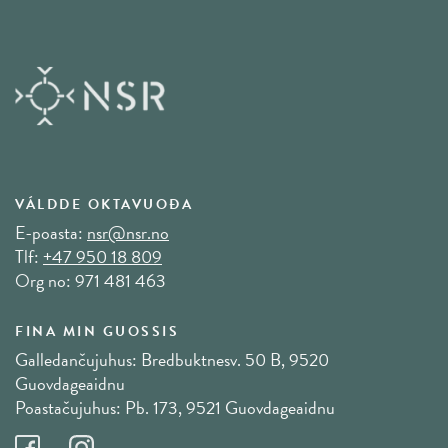
VÁLDDE OKTAVUOĐA
E-poasta:
nsr@nsr.no
Tlf:
+47 950 18 809
Org no: 971 481 463
FINA MIN GUOSSIS
Galledančujuhus: Bredbuktnesv. 50 B, 9520
Guovdageaidnu
Poastačujuhus: Pb. 173, 9521 Guovdageaidnu