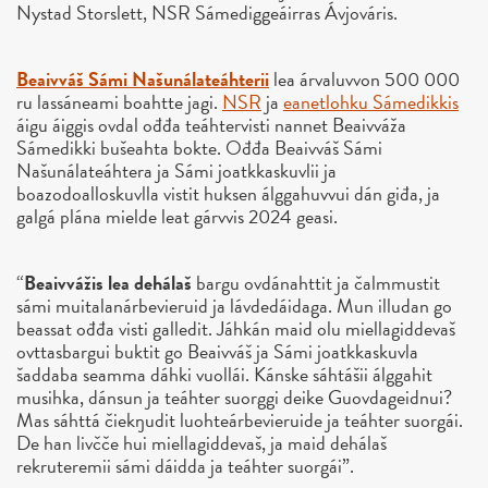
Nystad Storslett, NSR Sámediggeáirras Ávjováris.
Beaivváš Sámi Našunálateáhterii
lea árvaluvvon 500 000
ru lassáneami boahtte jagi.
NSR
ja
eanetlohku Sámedikkis
áigu áiggis ovdal ođđa teáhtervisti nannet Beaivváža
Sámedikki bušeahta bokte. Ođđa Beaivváš Sámi
Našunálateáhtera ja Sámi joatkkaskuvlii ja
boazodoalloskuvlla vistit huksen álggahuvvui dán giđa, ja
galgá plána mielde leat gárvvis 2024 geasi.
“
Beaivvážis lea dehálaš
bargu ovdánahttit ja čalmmustit
sámi muitalanárbevieruid ja lávdedáidaga. Mun illudan go
beassat ođđa visti galledit. Jáhkán maid olu miellagiddevaš
ovttasbargui buktit go Beaivváš ja Sámi joatkkaskuvla
šaddaba seamma dáhki vuollái. Kánske sáhtášii álggahit
musihka, dánsun ja teáhter suorggi deike Guovdageidnui?
Mas sáhttá čiekŋudit luohteárbevieruide ja teáhter suorgái.
De han livčče hui miellagiddevaš, ja maid dehálaš
rekruteremii sámi dáidda ja teáhter suorgái”.