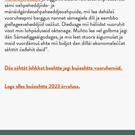
sámi oahpaheddjiide- ja
mánáidgárdeoahpaheaddjeoahpuide, mii lea dehálaš
vuoruheapmi barggus nannet sámegiela dili ja eambbo
giellageavaheddjiid oažžut.
Dieđusge mii háliidat vuoruhit
visot min lohpádusaid oktanaga. Muhto lea vel golbma jagi
dán Sámediggeáigodagas, ja mis leat stuora áigumušat ja
maid vuordámuš ahte mii bidjot dan dillái ekonomalaččat
sáhttit čađahit daid”.
Dás sáhtát lohkkat boahtte jagi bušeahtta vuoruhemiid.
Loga olles bušeahtta 2023 árvalusa.