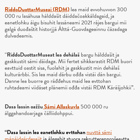
RiddoDuottarMuseai (RDM)
lea maid evvohuvvon 300
000 ru lasáhusa hálddašit dáiddačoakkáldagaid, ja
eanetlohku áigu bisuhit lassáneami 2021 rájes bargui mii
galgá duođaštit historjjá Álttá-Guovdageainnu čázadaga
dulvadeamis.
“
RiddoDuottarMuseat lea dehálaš
bargu hálddašit ja
gaskkustit sámi dáidaga. Mii fertet sihkkarastit RDM buori
eavttuid oastit sisa, fuolahit ja gaskkustit min dehálaš
kulturárbbi. Sis lea maid dárbu ođđa vistái dán bargui.
Danne lea buorre go ráđđehus maid lea evttohan
ruhtadeami viidáset plánemii ođđa vistái RDM Kárášjohkii”.
Dasa lassin oažžu
Sámi Allaskuvla
500 000 ru
álggahandoarjaga čálliidohppui.
“Dasa lassin lea eanetlohku evttohan
nuvttá sámi
mánáidgárdesajit
ja
álggahit stuora
rekruttere
nprošeavtta