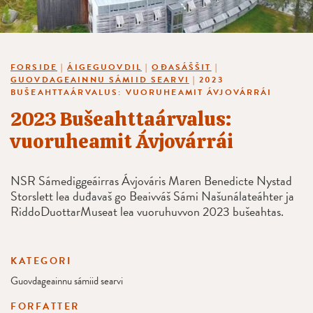
FORSIDE
|
ÁIGEGUOVDIL
|
OĐASÁŠŠIT
|
GUOVDAGEAINNU SÁMIID SEARVI
|
2023
BUŠEAHTTAÁRVALUS: VUORUHEAMIT ÁVJOVÁRRÁI
2023 Bušeahttaárvalus:
vuoruheamit Ávjovárrái
NSR Sámediggeáirras Ávjováris Maren Benedicte Nystad
Storslett lea duđavaš go Beaivváš Sámi Našunálateáhter ja
RiddoDuottarMuseat lea vuoruhuvvon 2023 bušeahtas.
KATEGORI
Guovdageainnu sámiid searvi
FORFATTER