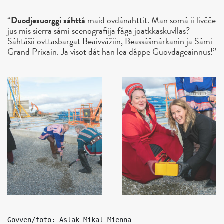
“
Duodjesuorggi sáhttá
maid ovdánahttit. Man somá ii livčče
jus mis sierra sámi scenografiija fága joatkkaskuvllas?
Sáhtášii ovttasbargat Beaivvážiin, Beassášmárkanin ja Sámi
Grand Prixain. Ja visot dát han lea dáppe Guovdageainnus!”
Govven/foto: Aslak Mikal Mienna