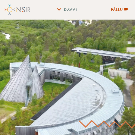
FÁLLU
DAVVI