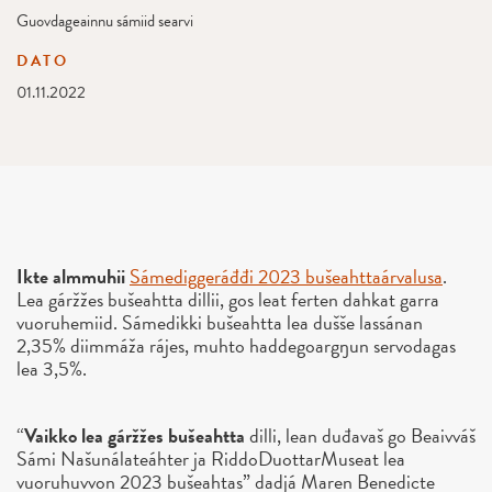
Guovdageainnu sámiid searvi
DATO
01.11.2022
Ikte almmuhii
Sámediggeráđđi 2023 bušeahttaárvalusa
.
Lea gáržžes bušeahtta dillii, gos leat ferten dahkat garra
vuoruhemiid. Sámedikki bušeahtta lea dušše lassánan
2,35% diimmáža rájes, muhto haddegoargŋun servodagas
lea 3,5%.
“
Vaikko lea gáržžes
bušeahtta
dilli, lean duđavaš go Beaivváš
Sámi Našunálateáhter ja RiddoDuottarMuseat lea
vuoruhuvvon 2023 bušeahtas” dadjá Maren Benedicte