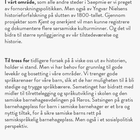
I vårt område,
som alle andre steder i Saepmie er vi preget
av fornorskningspolitikken. Men også av Yngvar Nielsens
historieforfalskning på slutten av 1800-tallet. Gjennom
prosjekter som
Kjent og anerkjent
vil man kunne registrere
og dokumentere flere sørsamiske kulturminner. Og det vil
bidra til større synliggjøring av vår tilstedeværelse og
historie.
Til tross for
tidligere forsøk på å viske oss ut av historien,
holder vi stand. Men vi har behov for grunnlag til gode
levekår og bosetting i våre områder. Vi trenger gode
språkarenaer for våre barn, slik at de har muligheten til å bli
stødige og trygge språkbærere. Sametinget har bidratt med
midler til tilrettelegging og språkutvikling i skolen og den
samiske barnehageavdelingen på Røros. Satsingen på gratis
barnehageplass for barn i samiske barnehager er et bra og
nyttig tiltak, for å sikre samiske barns rett på
samiskspråkelig barnehageplass. Men også i et sosialpolitisk
perspektiv.