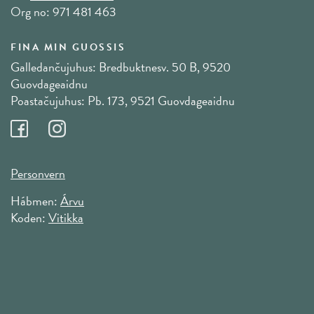
Org no: 971 481 463
FINA MIN GUOSSIS
Galledančujuhus: Bredbuktnesv. 50 B, 9520
Guovdageaidnu
Poastačujuhus: Pb. 173, 9521 Guovdageaidnu
Personvern
Hábmen:
Árvu
Koden:
Vitikka