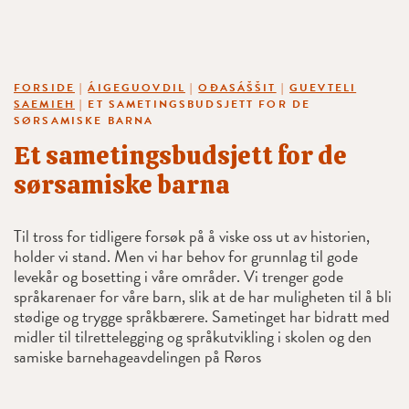
FORSIDE
|
ÁIGEGUOVDIL
|
OĐASÁŠŠIT
|
GUEVTELI
SAEMIEH
|
ET SAMETINGSBUDSJETT FOR DE
SØRSAMISKE BARNA
Et sametingsbudsjett for de
sørsamiske barna
Til tross for tidligere forsøk på å viske oss ut av historien,
holder vi stand. Men vi har behov for grunnlag til gode
levekår og bosetting i våre områder. Vi trenger gode
språkarenaer for våre barn, slik at de har muligheten til å bli
stødige og trygge språkbærere. Sametinget har bidratt med
midler til tilrettelegging og språkutvikling i skolen og den
samiske barnehageavdelingen på Røros