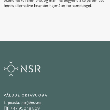
økonomiske rammene, og man må begynne å se på om det
finnes alternative finansieringsmåter for sametinget.
VÁLDDE OKTAVUOĐA
E-poasta:
nsr@nsr.no
Tlf:
+47 950 18 809