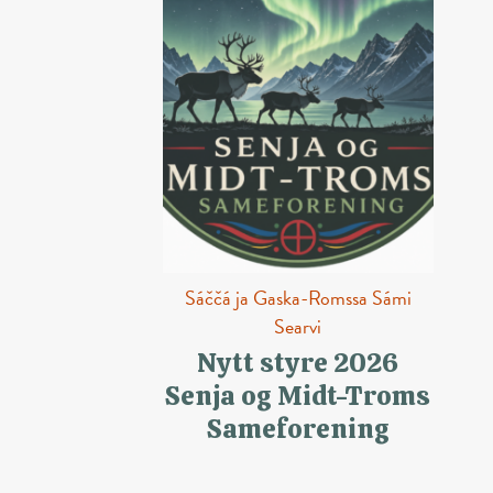
Sáččá ja Gaska-Romssa Sámi
Searvi
Nytt styre 2026
Senja og Midt-Troms
Sameforening