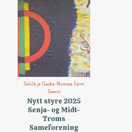
Sáččá ja Gaska-Romssa Sámi
Searvi
Nytt styre 2025
Senja- og Midt-
Troms
Sameforening