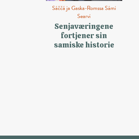
Sáččá ja Gaska-Romssa Sámi
Searvi
Senjaværingene
fortjener sin
samiske historie