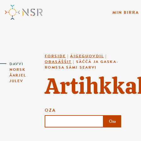
MIN BIRRA
FORSIDE
|
ÁIGEGUOVDIL
|
OĐASÁŠŠIT
|
SÁČČÁ JA GASKA-
DAVVI
ROMSSA SÁMI SEARVI
NORSK
Artihkka
ÅARJEL
JULEV
OZA
Oza