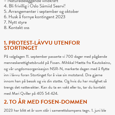
– Naturødeleggende vindkraft
4. Bli frivillig i Oslo Sámiid Searvi!
5. Arrangementer i september og oktober
6. Husk å fornye kontingent 2023
7. Nytt styre
8. Kontakt
oss
1. PROTEST-LÁVVU UTENFOR
STORTINGET
På valgdagen 11. september passerte vi 700 dager med pågående
menneskerettighetsbrudd på Fosen. Mihkkal Hætta fra Kautokeino,
og vår ungdomsorganisasjon NSR-N, markerte dagen med å flytte
inn i lávvu foran Stortinget for å vise sin motstand. Dra gjerne
innom han på besøk og vis din støtte. Og hvis du har mulighet så
trengs det nattevakter. Kan du ta en vakt eller to, tar du kontakt
med Mari Qviller på 405 54 424.
2. TO ÅR MED FOSEN-DOMMEN
2023 har blitt et år som står i samerettskampens tegn. 1. juni ble