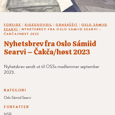
FORSIDE
|
ÁIGEGUOVDIL
|
OĐASÁŠŠIT
|
OSLO SÁMIID
SEARVI
|
NYHETSBREV FRA OSLO SÁMIID SEARVI –
ČAKČA/HØST 2023
Nyhetsbrev fra Oslo Sámiid
Searvi – Čakča/høst 2023
Nyhetsbrev sendt ut til OSSs medlemmer september
2023.
KATEGORI
Oslo Sámiid Searvi
FORFATTER
NSR