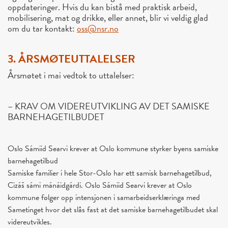
oppdateringer. Hvis du kan bistå med praktisk arbeid,
mobilisering, mat og drikke, eller annet, blir vi veldig glad
om du tar kontakt:
oss
@nsr.no
3. ÅRSMØTEUTTALELSER
Årsmøtet i mai vedtok to uttalelser:
– KRAV OM VIDEREUTVIKLING AV DET SAMISKE
BARNEHAGETILBUDET
Oslo Sámiid Searvi krever at Oslo kommune styrker byens samiske
barnehagetilbud
Samiske familier i hele Stor-Oslo har ett samisk barnehagetilbud,
Cizáš sámi mánáidgárdi. Oslo Sámiid Searvi krever at Oslo
kommune følger opp intensjonen i samarbeidserklæringa med
Sametinget hvor det slås fast at det samiske barnehagetilbudet skal
videreutvikles.