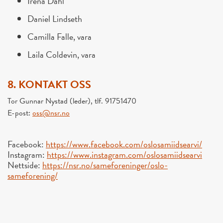
Irena Dahl
Daniel Lindseth
Camilla Falle, vara
Laila Coldevin, vara
8. KONTAKT
OSS
Tor Gunnar Nystad (leder), tlf. 91751470
E-post:
oss
@nsr.no
Facebook:
https://www.facebook.com/
oslosamiidsearvi/
Instagram:
https://www.instagram.com/
oslosamiidsearvi
Nettside:
https://nsr.no/sameforeninger/
oslo-
sameforening/