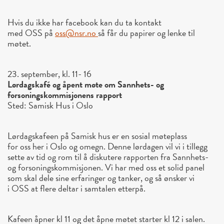
Hvis du ikke har facebook kan du ta kontakt
med
OSS
på
oss
@nsr.no
så får du papirer og lenke til
møtet.
23. september, kl. 11- 16
Lørdagskafé og åpent møte om Sannhets- og
forsoningskommisjonens rapport
Sted: Samisk Hus i Oslo
Lørdagskafeen på Samisk hus er en sosial møteplass
for
oss
her i Oslo og omegn. Denne lørdagen vil vi i tillegg
sette av tid og rom til å diskutere rapporten fra Sannhets-
og forsoningskommisjonen. Vi har med
oss
et solid panel
som skal dele sine erfaringer og tanker, og så ønsker vi
i
OSS
at flere deltar i samtalen etterpå.
Kafeen åpner kl 11 og det åpne møtet starter kl 12 i salen.