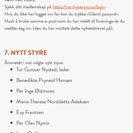
Sjekk ditt medlemskap på
https://nsr.hypersys.no/login
Hvis du ikke har logget inn før kan du trykke «Glemt passord».
Husk å bruke samme e-post som du har meldt til foreninga da du
meldte deg inn (den du har mottatt dette nyhetsbrevet på).
7. NYTT STYRE
Årsmøtet i mai valgte nytt styre:
Tor Gunnar Nystad, leder
Benedikte Pryneid Hansen
Per Inge Østmoen
Marie Therese Nordsletta Aslaksen
Evy Frantzen
Per Olav Nymo