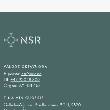
VÁLDDE OKTAVUOĐA
E-poasta:
nsr@nsr.no
Tlf:
+47 950 18 809
Org no: 971 481 463
FINA MIN GUOSSIS
Galledančujuhus: Bredbuktnesv. 50 B, 9520