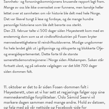
Sannhets- og forsoningskommisjonens knusende rapport lagt fram.
Mange av
oss
ble ikke overrasket over funnene, men kanskje heller
lettet over at sannheten om vår historie ble delt med hele Norge.
Det var likevel tungt å lese og fordøye, og de mange hundre
personlige historiene som ble delt berørte
oss
sterkt.
Den 23. februar talte vi 500 dager siden Høyesterett kom med en
enstemmig dom som sa at vindkraftindustrien på Fosen bryter
menneskerettighetene til reindriftsutdøverne. Modige ungdommer
fra hele landet gikk ut i grålysninga og okkuperte og blokkerte Olje-
og energidepartementet. Dette førte til de største
samerettsdemonstrasjonene i Norge siden Altakampen. Saken står
fortsatt uløst, og på selveste valgdagen var det blitt 700 dager
siden dommen falt.
11. oktober er det to år siden Fosen-dommen falt i
Høyesterett, uten at vi har sett at regjeringa følger opp sine
menneskerettslige forpliktelser. Oslo Sámiid Searvi vil
markere dagen sammen med mange andre. Hold av datoen,
og følg med på vår nettside og Facebook-side for