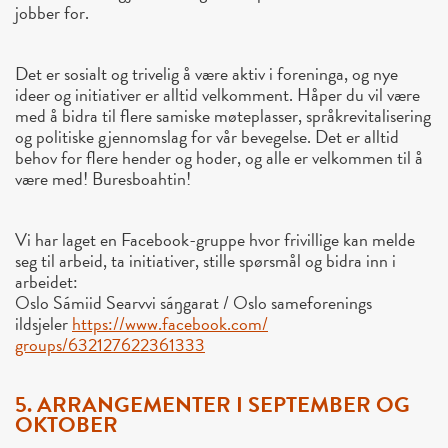
jobber for.
Det er sosialt og trivelig å være aktiv i foreninga, og nye
ideer og initiativer er alltid velkomment. Håper du vil være
med å bidra til flere samiske møteplasser, språkrevitalisering
og politiske gjennomslag for vår bevegelse. Det er alltid
behov for flere hender og hoder, og alle er velkommen til å
være med! Buresboahtin!
Vi har laget en Facebook-gruppe hvor frivillige kan melde
seg til arbeid, ta initiativer, stille spørsmål og bidra inn i
arbeidet:
Oslo Sámiid Searvvi sáŋgarat / Oslo sameforenings
ildsjeler
https://www.facebook.com/
groups/632127622361333
5. ARRANGEMENTER I SEPTEMBER OG
OKTOBER