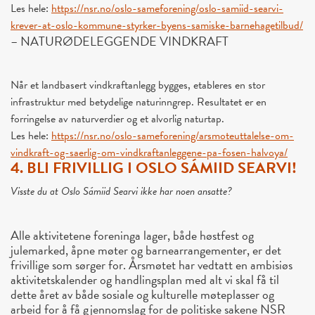
Les hele:
https://nsr.no/oslo-
sameforening/oslo-samiid-
searvi-
krever-at-oslo-kommune-
styrker-byens-samiske-
barnehagetilbud/
– NATURØDELEGGENDE VINDKRAFT
Når et landbasert vindkraftanlegg bygges, etableres en stor
infrastruktur med betydelige naturinngrep. Resultatet er en
forringelse av naturverdier og et alvorlig naturtap.
Les hele:
https://nsr.no/oslo-
sameforening/arsmoteuttalelse-
om-
vindkraft-og-saerlig-om-
vindkraftanleggene-pa-fosen-
halvoya/
4. BLI FRIVILLIG I OSLO SÁMIID SEARVI!
Visste du at Oslo Sámiid Searvi ikke har noen ansatte?
Alle aktivitetene foreninga lager, både høstfest og
julemarked, åpne møter og barnearrangementer, er det
frivillige som sørger for. Årsmøtet har vedtatt en ambisiøs
aktivitetskalender og handlingsplan med alt vi skal få til
dette året av både sosiale og kulturelle møteplasser og
arbeid for å få gjennomslag for de politiske sakene NSR