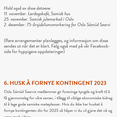
Hold også av disse datoene:
11. november: Lørdagskafé, Samisk hus
25. november: Samisk julemarked i Oslo
2. desember: 75-årsjubilumsmarkering for Oslo Sámiid Searvi
(flere arrangementer planlegges, og informasjon om disse
sendes ut når det er klart. Følg også med på vår Facebook-
side for hyppigere oppdateringer)
6. HUSK Å FORNYE KONTINGENT 2023
Oslo Sámiid Searvis medlemmer gir foreninga tyngde og kraft til å
få gjennomslag for våre samer, i tillegg til viktige økonomiske bidrag
til å lage gode samiske møteplasser. Hvis du ikke har husket å
fornye kontingenten din for 2023 så håper vi du vil gjøre det nå og
være med videre.