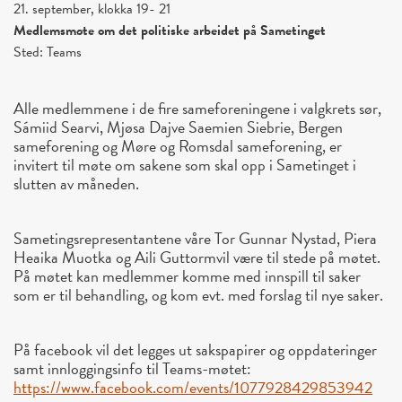
21. september, klokka 19- 21
Medlemsmøte om det politiske arbeidet på Sametinget
Sted: Teams
Alle medlemmene i de fire sameforeningene i valgkrets sør,
Sámiid Searvi, Mjøsa Dajve Saemien Siebrie, Bergen
sameforening og Møre og Romsdal sameforening, er
invitert til møte om sakene som skal opp i Sametinget i
slutten av måneden.
Sametingsrepresentantene våre Tor Gunnar Nystad, Piera
Heaika Muotka og Aili Guttormvil være til stede på møtet.
På møtet kan medlemmer komme med innspill til saker
som er til behandling, og kom evt. med forslag til nye saker.
På facebook vil det legges ut sakspapirer og oppdateringer
samt innloggingsinfo til Teams-møtet:
https://www.facebook.com/
events/1077928429853942