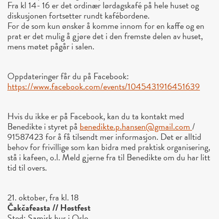
Fra kl 14- 16 er det ordinær lørdagskafé på hele huset og
diskusjonen fortsetter rundt kafébordene.
For de som kun ønsker å komme innom for en kaffe og en
prat er det mulig å gjøre det i den fremste delen av huset,
mens møtet pågår i salen.
Oppdateringer får du på Facebook:
https://www.facebook.com/
events/1045431916451639
Hvis du ikke er på Facebook, kan du ta kontakt med
Benedikte i styret på
benedikte.p.hansen@gmail.com
/
91587423 for å få tilsendt mer informasjon. Det er alltid
behov for frivillige som kan bidra med praktisk organisering,
stå i kafeen, o.l. Meld gjerne fra til Benedikte om du har litt
tid til overs.
21. oktober, fra kl. 18
Čakčafeasta // Høstfest
Sted: Samisk hus i Oslo