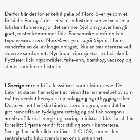
Derfor blir det
for enkelt å peke på Nord-Sverige som et
forbilde. For også der ser vi at industrien kan vokse uten at
lokalsamfunnene gjør det samme. Sjøl om gruver kan gå
godt, mister kommuner folk. For samiske samfunn kan
tapene være store. Nord-Sverige er også Sápmi. Her er
reindrifta en del av livsgrunnlaget, ikke en særinteresse ved
siden av samfunnet. Nye industriprosjekter tar beiteland,
flyttleier, kalvingsområder, fiskevann, bærskog, vedskog og
steder som bærer historie.
I Sverige er
reindrifta klassifisert som riksinteresse. Det
betyr at staten har erkjent at reindrifta har arealbehov som
må tas særskilt hensyn til i planlegging og utbyggingssaker.
Dette vernet har ikke hindret store inngrep, men det har
gitt reindrifta en tydeligere rettslig og politisk posisjon i
arealkonflikter. Energi- og næringsminister Ebba Busch har
foreslått å fjerne reindriftas stilling som riksinteresse.
Sverige har heller ikke ratifisert ILO 169, som er den
sentrale urfolkskonvensjonen om blant annet