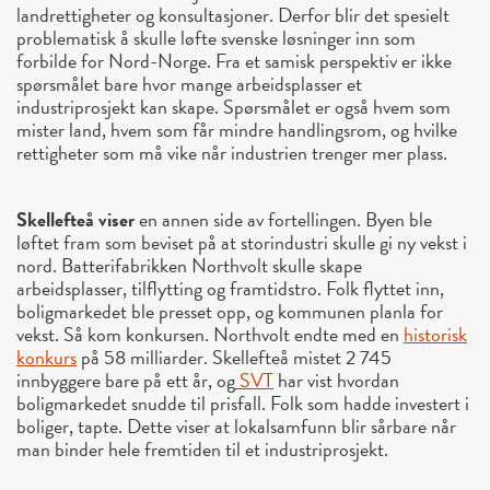
landrettigheter og konsultasjoner. Derfor blir det spesielt
problematisk å skulle løfte svenske løsninger inn som
forbilde for Nord-Norge. Fra et samisk perspektiv er ikke
spørsmålet bare hvor mange arbeidsplasser et
industriprosjekt kan skape. Spørsmålet er også hvem som
mister land, hvem som får mindre handlingsrom, og hvilke
rettigheter som må vike når industrien trenger mer plass.
Skellefteå viser
en annen side av fortellingen. Byen ble
løftet fram som beviset på at storindustri skulle gi ny vekst i
nord. Batterifabrikken Northvolt skulle skape
arbeidsplasser, tilflytting og framtidstro. Folk flyttet inn,
boligmarkedet ble presset opp, og kommunen planla for
vekst. Så kom konkursen. Northvolt endte med en
historisk
konkurs
på 58 milliarder. Skellefteå mistet 2 745
innbyggere bare på ett år, og
SVT
har vist hvordan
boligmarkedet snudde til prisfall. Folk som hadde investert i
boliger, tapte. Dette viser at lokalsamfunn blir sårbare når
man binder hele fremtiden til et industriprosjekt.