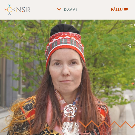
FÁLLU
DAVVI