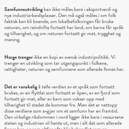
Samfunnsutvikling
kan ikke måles bare i eksportverdi og
nye industriarbeidsplasser. Den må også måles i om folk
faktisk kan bli boende, om lokalbefolkningen får bruke
naturen, om reindrifta fortsatt har land, om barna får språk
og tilhørighet, og om naturen fortsatt gir mat, trygghet og
mening.
Norge trenger
ikke en kopi av svensk industripolitikk. Vi
trenger en utvikling som tar utgangspunkt i folkene,
rettigheter, naturen og samfunnene som allerede finnes her.
Det er vanskelig
å telle verdien av et språk som fortsatt
brukes, av en flyttlei som fortsatt er åpen, av en fjord som
fortsatt gir mat, eller av barn som vokser opp med
tilhørighet til stedet de kommer fra. Men det er nettopp
disse verdiene som avgjør om et samfunn har en framtid.
Den virkelige rikdommen i nord ligger ikke bare i ressursene
staten og industrien vil hente ut, men i alt det som allerede
finnes her, og som altfor ofte blir behandlet som en