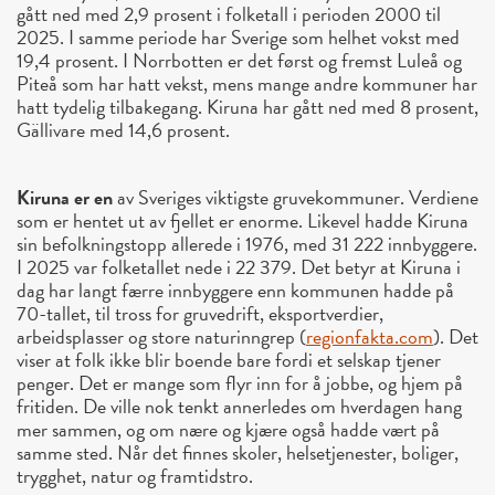
gått ned med 2,9 prosent i folketall i perioden 2000 til
2025. I samme periode har Sverige som helhet vokst med
19,4 prosent. I Norrbotten er det først og fremst Luleå og
Piteå som har hatt vekst, mens mange andre kommuner har
hatt tydelig tilbakegang. Kiruna har gått ned med 8 prosent,
Gällivare med 14,6 prosent.
Kiruna er en
av Sveriges viktigste gruvekommuner. Verdiene
som er hentet ut av fjellet er enorme. Likevel hadde Kiruna
sin befolkningstopp allerede i 1976, med 31 222 innbyggere.
I 2025 var folketallet nede i 22 379. Det betyr at Kiruna i
dag har langt færre innbyggere enn kommunen hadde på
70-tallet, til tross for gruvedrift, eksportverdier,
arbeidsplasser og store naturinngrep (
regionfakta.com
). Det
viser at folk ikke blir boende bare fordi et selskap tjener
penger. Det er mange som flyr inn for å jobbe, og hjem på
fritiden. De ville nok tenkt annerledes om hverdagen hang
mer sammen, og om nære og kjære også hadde vært på
samme sted. Når det finnes skoler, helsetjenester, boliger,
trygghet, natur og framtidstro.