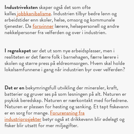
Industriveksten
skaper også det som ofte
kalles
jobbkanibalisme
. Industrien tilbyr bedre lønn og
arbeidstider enn skoler, helse, omsorg og kommunale
tjenester. Da
forsvinner
lærere, helsepersonell og andre
nøkkelpersoner fra velferden og over i industrien.
I regnskapet
ser det ut som nye arbeidsplasser, men i
realiteten er det færre folk i barnehagen, færre lærere i
skolen og større press på eldreomsorgen. Hvem skal holde
lokalsamfunnene i gang når industrien byr over velferden?
Det er en
bekymringsfull utvikling der mineraler, kraft,
batterier og gruver ses på som løsningen på alt. Naturen er
psykisk beredskap. Naturen er nærkontakt med forfedrene.
Naturen er plassen for høsting og sanking. Et tapt fiskevann
er en sorg for mange.
Forurensning fra
industriprosjekter
betyr også at drikkevann blir ødelagt og
fisker blir utsatt for mer miljøgifter.