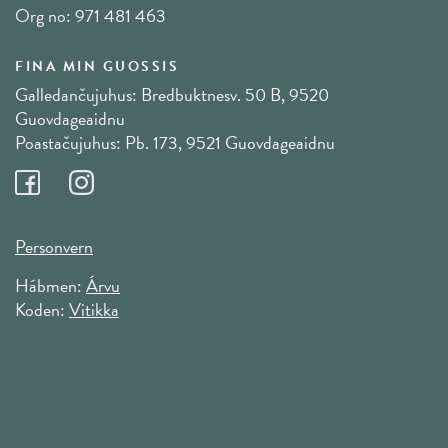
Org no: 971 481 463
FINA MIN GUOSSIS
Galledančujuhus: Bredbuktnesv. 50 B, 9520
Guovdageaidnu
Poastačujuhus: Pb. 173, 9521 Guovdageaidnu
Personvern
Hábmen:
Árvu
Koden:
Vitikka