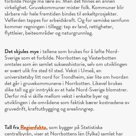
forbilde Norge må lære av. Men det finnes en annen
virkelighet. Gruvekommuner mister folk. Kommuner blir
sårbare når hele framtiden bindes til enkeltprosjekter.
Velferden tappes for arbeidskraft. Og for samiske samfunn
kommer regningen i tillegg: tap av land, rettigheter,
flyttleier, beiteområder og naturgrunnlag.
Det skjules mye
i tallene som brukes for å løfte Nord-
Sverige som et forbilde. Norrbotten og Västerbotten
omtales som én samlet suksesshistorie, selv om utviklingen
er svært ulik fra sted til sted. Vekst i Umeå, en
universitetsby litt nord for Trondheim, sier lite om hvordan
det går i gruvekommunene i Norrbotten. Likevel brukes
slike tall og gir inntrykk av at hele Nord-Sverige blomstrer.
Derfor må vi skille mellom vekst i enkelte byer og
utviklingen i de områdene som faktisk bærer kostnadene av
gruvedrift, kraftutbygging og arealinngrep.
Tall fra
Regionfakta
,
som bygger på Statistiska
centralbyrån, viser at Norrbottens län (fylke) samlet har