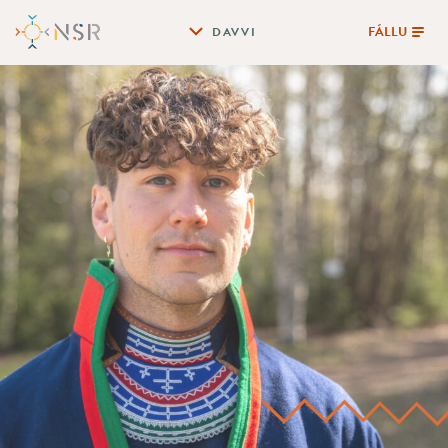
FÁLLU
DAVVI