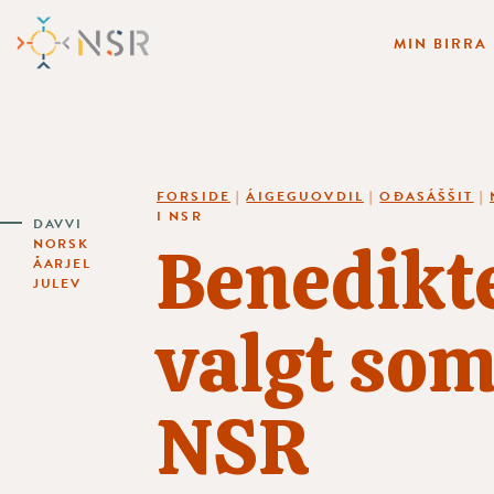
MIN BIRRA
FORSIDE
|
ÁIGEGUOVDIL
|
OĐASÁŠŠIT
|
I NSR
DAVVI
Benedikte
NORSK
ÅARJEL
JULEV
valgt som
NSR