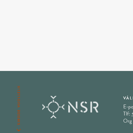
SIRDDE VUOLLELII
VÁL
E-po
Tlf:
Org 