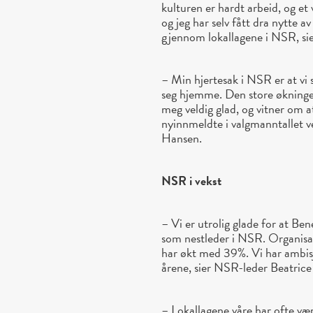
kulturen er hardt arbeid, og et 
og jeg har selv fått dra nytte a
gjennom lokallagene i NSR, si
– Min hjertesak i NSR er at vi 
seg hjemme. Den store økningen
meg veldig glad, og vitner om 
nyinnmeldte i valgmanntallet v
Hansen.
NSR i vekst
– Vi er utrolig glade for at Bene
som nestleder i NSR. Organisas
har økt med 39%. Vi har ambi
årene, sier NSR-leder Beatrice
– Lokallagene våre har ofte vær