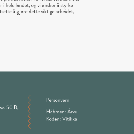
r i hele landet, og vi ønsker å styrke
tsette å gjøre dette viktige arbeidet,
Personvern
sv. 50 B,
Hábmen:
Árvu
Koden:
Vitikka