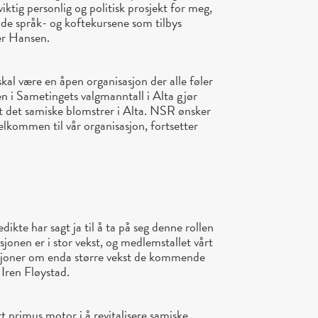
viktig personlig og politisk prosjekt for meg,
v de språk- og koftekursene som tilbys
er Hansen.
skal være en åpen organisasjon der alle føler
 i Sametingets valgmanntall i Alta gjør
at det samiske blomstrer i Alta. NSR ønsker
elkommen til vår organisasjon, fortsetter
dikte har sagt ja til å ta på seg denne rollen
jonen er i stor vekst, og medlemstallet vårt
sjoner om enda større vekst de kommende
 Iren Fløystad.
t primus motor i å revitalisere samiske