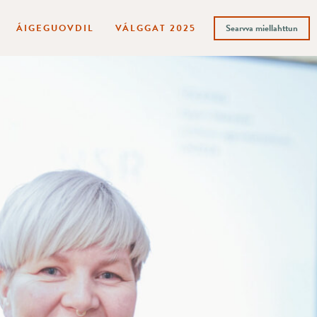
ÁIGEGUOVDIL
VÁLGGAT 2025
Searvva miellahttun