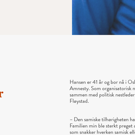
Hansen er 41 år og bor nå i Osl
Amnesty. Som organisatorisk ne
r
sammen med politisk nestleder 
Fløystad.
– Den samiske tilhørigheten h
Familien min ble sterkt preget 
som snakker hverken samisk elle