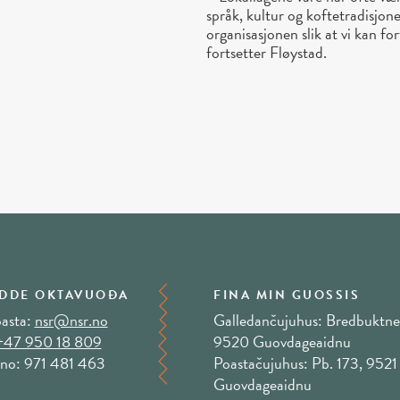
språk, kultur og koftetradisjone
organisasjonen slik at vi kan for
fortsetter Fløystad.
DDE OKTAVUOĐA
FINA MIN GUOSSIS
asta:
nsr@nsr.no
Galledančujuhus: Bredbuktne
+47 950 18 809
9520 Guovdageaidnu
no: 971 481 463
Poastačujuhus: Pb. 173, 9521
Guovdageaidnu