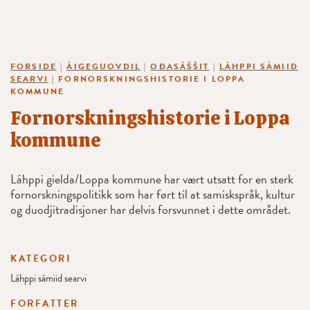
FORSIDE
|
ÁIGEGUOVDIL
|
OĐASÁŠŠIT
|
LÁHPPI SÁMIID
SEARVI
|
FORNORSKNINGSHISTORIE I LOPPA
KOMMUNE
Fornorskningshistorie i Loppa
kommune
Láhppi gielda/Loppa kommune har vært utsatt for en sterk
fornorskningspolitikk som har ført til at samiskspråk, kultur
og duodjitradisjoner har delvis forsvunnet i dette området.
KATEGORI
Láhppi sámiid searvi
FORFATTER