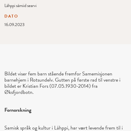
Láhppi sámiid searvi
DATO
16.09.2023
Bildet viser fem barn stående fremfor Samemisjonen
barnehjem i Rotsundelv. Gutten på første rad til venstre i
bildet er Kristian Fors (07.05.1930-2014) fra
Øksfjordbotn.
Fornorskning
Samisk språk og kultur i Láhppi, har vært levende frem til i