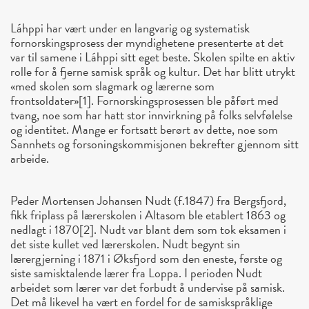
Láhppi har vært under en langvarig og systematisk
fornorskingsprosess der myndighetene presenterte at det
var til samene i Láhppi sitt eget beste. Skolen spilte en aktiv
rolle for å fjerne samisk språk og kultur. Det har blitt utrykt
«med skolen som slagmark og lærerne som
frontsoldater»[1]. Fornorskingsprosessen ble påført med
tvang, noe som har hatt stor innvirkning på folks selvfølelse
og identitet. Mange er fortsatt berørt av dette, noe som
Sannhets og forsoningskommisjonen bekrefter gjennom sitt
arbeide.
Peder Mortensen Johansen Nudt (f.1847) fra Bergsfjord,
fikk friplass på lærerskolen i Altasom ble etablert 1863 og
nedlagt i 1870[2]. Nudt var blant dem som tok eksamen i
det siste kullet ved lærerskolen. Nudt begynt sin
lærergjerning i 1871 i Øksfjord som den eneste, første og
siste samisktalende lærer fra Loppa. I perioden Nudt
arbeidet som lærer var det forbudt å undervise på samisk.
Det må likevel ha vært en fordel for de samiskspråklige