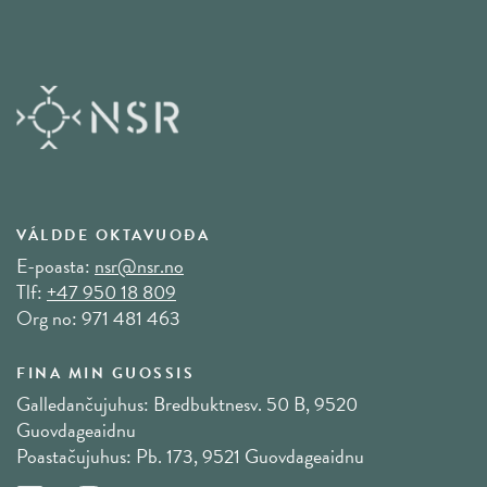
VÁLDDE OKTAVUOĐA
E-poasta:
nsr@nsr.no
Tlf:
+47 950 18 809
Org no: 971 481 463
FINA MIN GUOSSIS
Galledančujuhus: Bredbuktnesv. 50 B, 9520
Guovdageaidnu
Poastačujuhus: Pb. 173, 9521 Guovdageaidnu