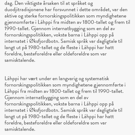
dag. Den viktigste årsaken til at språket og
duodjitradisjonene har forsvunnet i dette området, var den
aktive og sterke fornorskingspolitikken som myndighetene
gjennomførte i Láhppi fra midten av 1800-tallet og frem til
1990-tallet. Gjennom internatbygging som en del av
fornorskingspolitikken, vokste barna i Láhppi opp på
internatet i Øksfjordbotn. Samisk språk var dagligtale til
langt ut på 1980-tallet og de fleste i Láhppi har hatt
foreldre, besteforeldre eller oldeforeldre som var
samisktalende.
Láhppi har vært under en langvarig og systematisk
fornorskingspolitikken som myndighetene gjennomførte i
Láhppi fra midten av 1800-tallet og frem til 1990-tallet.
Gjennom internatbygging som en del av
fornorskingspolitikken, vokste barna i Láhppi opp på
internatet i Øksfjordbotn. Samisk språk var dagligtale til
langt ut på 1980-tallet og de fleste i Láhppi har hatt
foreldre, besteforeldre eller oldeforeldre som var
samisktalende.