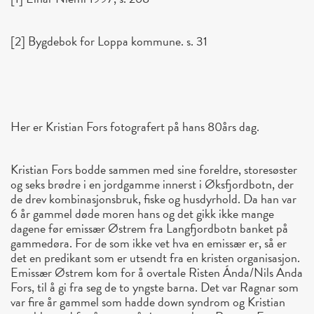
[2] Bygdebok for Loppa kommune. s. 31
Her er Kristian Fors fotografert på hans 80års dag.
Kristian Fors bodde sammen med sine foreldre, storesøster
og seks brødre i en jordgamme innerst i Øksfjordbotn, der
de drev kombinasjonsbruk, fiske og husdyrhold. Da han var
6 år gammel døde moren hans og det gikk ikke mange
dagene før emissær Østrem fra Langfjordbotn banket på
gammedøra. For de som ikke vet hva en emissær er, så er
det en predikant som er utsendt fra en kristen organisasjon.
Emissær Østrem kom for å overtale Risten Ánda/Nils Anda
Fors, til å gi fra seg de to yngste barna. Det var Ragnar som
var fire år gammel som hadde down syndrom og Kristian