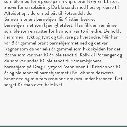
som ble med for å passe på sin yngre bror Ragnar. Et stort
ansvar for en seksåring. De ble sendt med hest og kjerre til
Alteidet og videre med båt til Rotsundelv der
Samemisjonens barnehjem lå. Kristian beskrev
barnehjemmet som kjærlighetsløst. Han fikk en venninne
som ble som en søster for han som var to år eldre. De holdt
i sammen i tykt og tynt og tok vare på hverandre. Når han
var 8 år gammel brant barnehjemmet ned og det var
Ragnar som da var seks år gammel som fikk skylden for det.
Barna som var over 10 år, ble sendt til Kollvik i Porsanger og
de som var under 10, ble sendt til Samemisjonens
barnehjem på Drag i Tysfjord. Venninnen til Kristian var 10
år og ble sendt til barnehjemmet i Kollvik som dessverre
brant ned og min fars venninne omkom under brannen. Det
sørget Kristian over, hele livet.