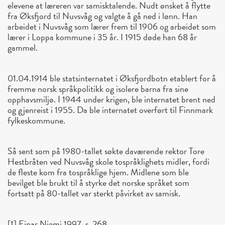
elevene at læreren var samisktalende. Nudt ønsket å flytte
fra Øksfjord til Nuvsvåg og valgte å gå ned i lønn. Han
arbeidet i Nuvsvåg som lærer frem til 1906 og arbeidet som
lærer i Loppa kommune i 35 år. I 1915 døde han 68 år
gammel.
01.04.1914 ble statsinternatet i Øksfjordbotn etablert for å
fremme norsk språkpolitikk og isolere barna fra sine
opphavsmiljø. I 1944 under krigen, ble internatet brent ned
og gjenreist i 1955. Da ble internatet overført til Finnmark
fylkeskommune.
Så sent som på 1980-tallet søkte daværende rektor Tore
Hestbråten ved Nuvsvåg skole tospråklighets midler, fordi
de fleste kom fra tospråklige hjem. Midlene som ble
bevilget ble brukt til å styrke det norske språket som
fortsatt på 80-tallet var sterkt påvirket av samisk.
[1] Einar Niemi 1997, s. 268