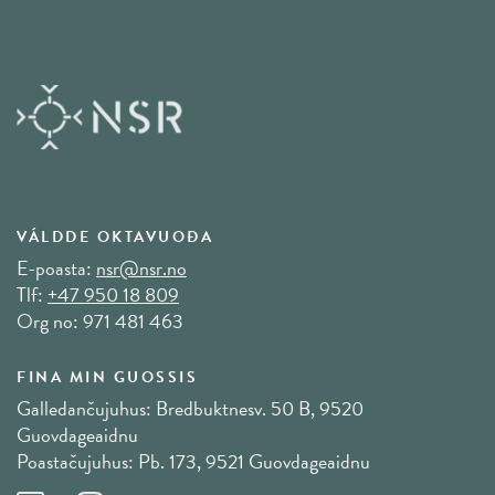
VÁLDDE OKTAVUOĐA
E-poasta:
nsr@nsr.no
Tlf:
+47 950 18 809
Org no: 971 481 463
FINA MIN GUOSSIS
Galledančujuhus: Bredbuktnesv. 50 B, 9520
Guovdageaidnu
Poastačujuhus: Pb. 173, 9521 Guovdageaidnu