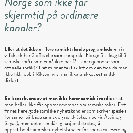
Norge som ikke får
skjermtid på ordinære
kanaler?
Eller at det ikke er flere samisktalende programledere
når
vi faktisk har 3 offisielle samiske språk i Norge (i tillegg til 3
samiske språk som ennå ikke har fått anerkjennelse som
offisielle språk)? Det minner faktisk litt om den tida da man
ikke fikk jobb i Riksen hvis man ikke snakket østlandsk
dialekt.
En konsekvens av at man ikke hører samisk i media
er at
man heller ikke får oppmerksomhet om samiske saker. Det
finnes flere gode samiske nyhetskanaler som skriver spesielt
for samer på både samisk og norsk (eksempelvis Ávvir og
Sagat), men det er en dårlig nasjonal strategi å
opprettholde «norske» nyhetskanaler for «norske» lesere og