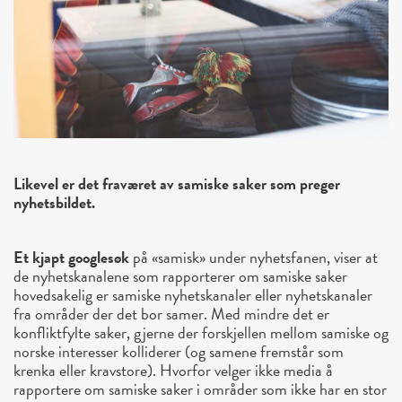
Likevel er det fraværet av samiske saker som preger
nyhetsbildet.
Et kjapt googlesøk
på «samisk» under nyhetsfanen, viser at
de nyhetskanalene som rapporterer om samiske saker
hovedsakelig er samiske nyhetskanaler eller nyhetskanaler
fra områder der det bor samer. Med mindre det er
konfliktfylte saker, gjerne der forskjellen mellom samiske og
norske interesser kolliderer (og samene fremstår som
krenka eller kravstore). Hvorfor velger ikke media å
rapportere om samiske saker i områder som ikke har en stor