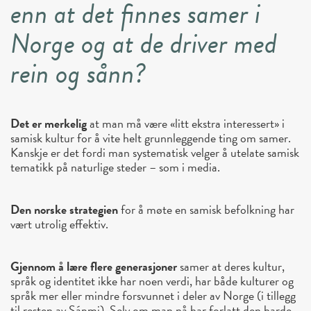
enn at det finnes samer i
Norge og at de driver med
rein og sånn?
Det er merkelig
at man må være «litt ekstra interessert» i
samisk kultur for å vite helt grunnleggende ting om samer.
Kanskje er det fordi man systematisk velger å utelate samisk
tematikk på naturlige steder – som i media.
Den norske strategien
for å møte en samisk befolkning har
vært utrolig effektiv.
Gjennom å lære flere generasjoner
samer at deres kultur,
språk og identitet ikke har noen verdi, har både kulturer og
språk mer eller mindre forsvunnet i deler av Norge (i tillegg
til resten av Sápmi). Selv om man nå har forlatt den harde