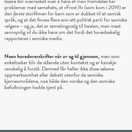
lesere
blir
overrasket over å høre at man fremdeles har
problemer med samehets, at «Frost II» (som kom i 2019) er
den
første
storfilmen for barn som er dubbet til et samisk
språk, og at det finnes flere enn ett politisk parti for samiske
velgere – og ja, det er sametingsvalg til høsten, men mest
sannsynlig vil du ikke høre om det fordi det hovedsakelig
rapporteres i samiske media.
Noen hovedoverskrifter når av og til gjennom,
men som
enkeltsaker blir de stående uten kontekst og er kanskje
vanskelig å forstå. Dermed får heller ikke disse sakene
oppmerksomhet eller debatt utenfor de samiske
kjerneområdene, noe både den norske og den samiske
befolkningen hadde tjent på.