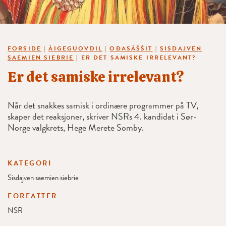
FORSIDE
|
ÁIGEGUOVDIL
|
OĐASÁŠŠIT
|
SISDAJVEN
SAEMIEN SIEBRIE
|
ER DET SAMISKE IRRELEVANT?
Er det samiske irrelevant?
Når det snakkes samisk i ordinære programmer på TV,
skaper det reaksjoner, skriver NSRs 4. kandidat i Sør-
Norge valgkrets, Hege Merete Somby.
KATEGORI
Sisdajven saemien siebrie
FORFATTER
NSR