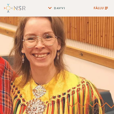
FÁLLU
DAVVI