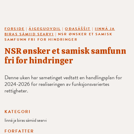
FORSIDE
|
ÁIGEGUOVDIL
|
OĐASÁŠŠIT
|
IINNÁ JA
BIRAS SÁMIID SEARVI
|
NSR ØNSKER ET SAMISK
SAMFUNN FRI FOR HINDRINGER
NSR ønsker et samisk samfunn
fri for hindringer
Denne uken har sametinget vedtatt en handlingsplan for
2024-2026 for realiseringen av funksjonsvariertes
rettigheter.
KATEGORI
Iinná ja biras sámiid searvi
FORFATTER