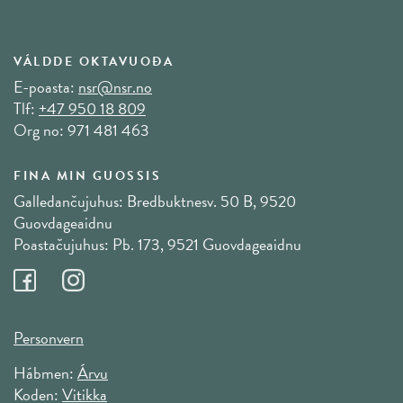
VÁLDDE OKTAVUOĐA
E-poasta:
nsr@nsr.no
Tlf:
+47 950 18 809
Org no: 971 481 463
FINA MIN GUOSSIS
Galledančujuhus: Bredbuktnesv. 50 B, 9520
Guovdageaidnu
Poastačujuhus: Pb. 173, 9521 Guovdageaidnu
Personvern
Hábmen:
Árvu
Koden:
Vitikka