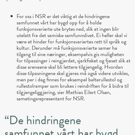
For oss i NSR er det viktig at de hindringene
samfunnet vårt har bygd opp for å holde
funksjonsvarierte ute brytes ned, slik at ingen blir
utelatt fra det samiske samfunnslivet. Ei heller skal vi
være et hinder for funksjonsvariertes rett til språk og
kultur. Derunder må funksjonsvarierte samer ha
tilgang til sine næringer, eksempelvis gis muligheten
for tilpassinger i reingjerdet, sjarkfisket og fjøset slik at
disse arenaene skal bli lettere tilgjengelig. Hvordan
disse tilpasningene skal gjøres må også videre utvikles,
men per i dag finnes for eksempel belterullestol og
rullestolramper som brukes i reindriften for å bidra til
tilgjengeliggjøring, sier Mathias Eilert Olsen,
sametingsrepresentant for NSR.
“De hindringene
samfunnet vårt har bygd