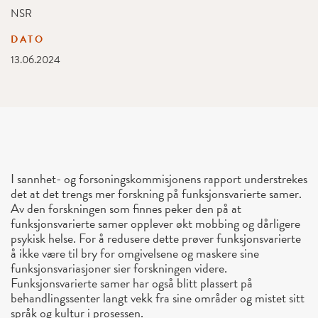
NSR
DATO
13.06.2024
I sannhet- og forsoningskommisjonens rapport understrekes
det at det trengs mer forskning på funksjonsvarierte samer.
Av den forskningen som finnes peker den på at
funksjonsvarierte samer opplever økt mobbing og dårligere
psykisk helse. For å redusere dette prøver funksjonsvarierte
å ikke være til bry for omgivelsene og maskere sine
funksjonsvariasjoner sier forskningen videre.
Funksjonsvarierte samer har også blitt plassert på
behandlingssenter langt vekk fra sine områder og mistet sitt
språk og kultur i prosessen.