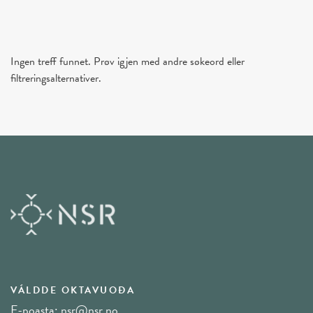
Ingen treff funnet. Prøv igjen med andre søkeord eller
filtreringsalternativer.
VÁLDDE OKTAVUOĐA
E-poasta:
nsr@nsr.no