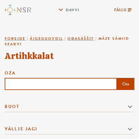
FÁLLU
DAVVI
FORSIDE
|
ÁIGEGUOVDIL
|
OĐASÁŠŠIT
|
MÁZE SÁMIID
SEARVI
Artihkkalat
OZA
Oza
BUOT
VÁLLJE JAGI