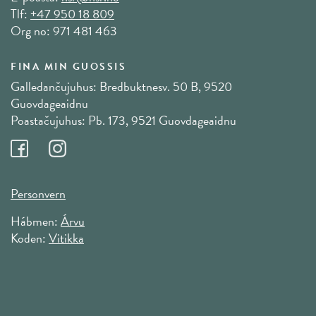
Tlf:
+47 950 18 809
Org no: 971 481 463
FINA MIN GUOSSIS
Galledančujuhus: Bredbuktnesv. 50 B, 9520
Guovdageaidnu
Poastačujuhus: Pb. 173, 9521 Guovdageaidnu
Personvern
Hábmen:
Árvu
Koden:
Vitikka