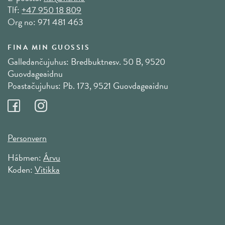
Tlf:
+47 950 18 809
Org no: 971 481 463
FINA MIN GUOSSIS
Galledančujuhus: Bredbuktnesv. 50 B, 9520
Guovdageaidnu
Poastačujuhus: Pb. 173, 9521 Guovdageaidnu
Personvern
Hábmen:
Árvu
Koden:
Vitikka