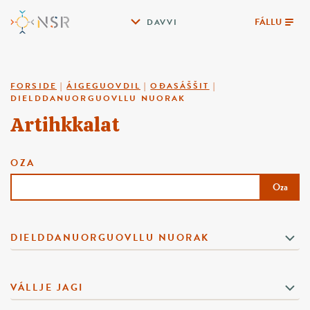
FÁLLU
DAVVI
FORSIDE
|
ÁIGEGUOVDIL
|
OĐASÁŠŠIT
|
DIELDDANUORGUOVLLU NUORAK
Artihkkalat
OZA
Oza
DIELDDANUORGUOVLLU NUORAK
VÁLLJE JAGI