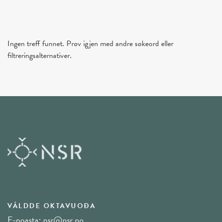
Ingen treff funnet. Prøv igjen med andre søkeord eller
filtreringsalternativer.
VÁLDDE OKTAVUOĐA
E-poasta:
nsr@nsr.no