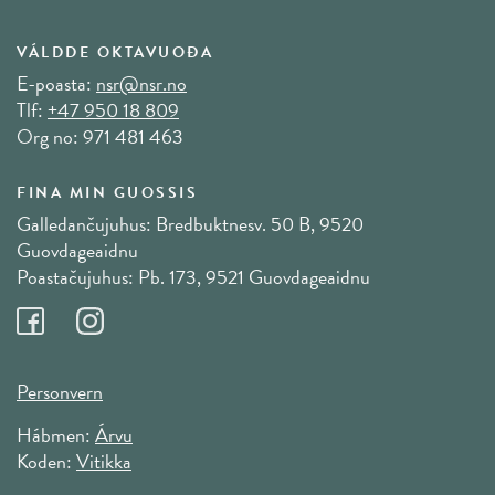
VÁLDDE OKTAVUOĐA
E-poasta:
nsr@nsr.no
Tlf:
+47 950 18 809
Org no: 971 481 463
FINA MIN GUOSSIS
Galledančujuhus: Bredbuktnesv. 50 B, 9520
Guovdageaidnu
Poastačujuhus: Pb. 173, 9521 Guovdageaidnu
Personvern
Hábmen:
Árvu
Koden:
Vitikka