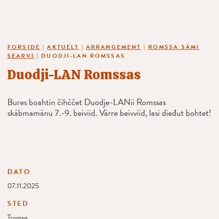
FORSIDE
|
AKTUELT
|
ARRANGEMENT
|
ROMSSA SÁMI
SEARVI
|
DUODJI-LAN ROMSSAS
Duodji-LAN Romssas
Bures boahtin čihččet Duodje-LANii Romssas
skábmamánu 7.-9. beiviid. Várre beivviid, lasi dieđut bohtet!
DATO
07.11.2025
STED
Tromsø