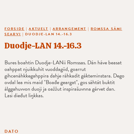
FORSIDE
|
AKTUELT
|
ARRANGEMENT
|
ROMSSA SÁMI
SEARVI
|
DUODJE-LAN 14.-16.3
Duodje-LAN 14.-16.3
Bures boahtin Duodje-LANii Romssas. Dán háve beasat
oahppat njuikkuhit vuoddagiid, goarrut
gihcenáhkkegahppira dahje ráhkadit gákteminstara. Dego
ovdal lea mis maid "Boađe geargat", gos sáhtát buktit
álggahuvvon duoji ja oažžut inspirašuvnna gárvet dan.
Lasi dieđut liŋkkas.
DATO