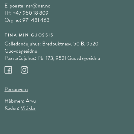
E-poasta:
nsr@nsr.no
Tlf:
+47 950 18 809
Org no: 971 481 463
FINA MIN GUOSSIS
Galledančujuhus: Bredbuktnesv. 50 B, 9520
Guovdageaidnu
Poastačujuhus: Pb. 173, 9521 Guovdageaidnu
Personvern
Hábmen:
Árvu
Koden:
Vitikka