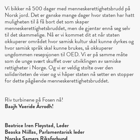
Vi bikker nå 500 dager med menneskerettighetsbrudd på
Norsk jord. Det er ganske mange dager hvor staten har hatt
muligheten til å få bort det som skaper
menneskerettighetsbruddet, men de gjentar ennå seg selv
til det skammelige. Nå er vi kommet dit at når staten
okkuperer området hvor samisk kultur skal kunne dyrkes og
hvor samisk språk skal kunne brukes, så okkuperer
ungdommen resepsjonen til OED. Vi er på samme måte
som de unge svært skuffet over utviklingen av samiske
rettigheter i Norge. Og vi er veldig stolte over den
solidariteten de viser og vi håper staten nå setter en stopper
for dette pågående menneskerettighetsbruddet.
Riv turbinene på Fosen nå!
Baajh Vaeride Årrodh!
Beatrice Iren Fløystad, Leder
Beaska Niillas, Parlamentarisk leder
Norske Samers Riksforbund