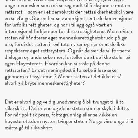
unge mennesker som må se seg nødt til å aksjonere mot en
rettsstat – som er i et demokrati der rettssikkerhet skal være
en selvfølge. Staten har selv anerkjent sentrale konvensjoner
for urfolks rettigheter, og har i tillegg også vært en
internasjonal forkjemper for disse rettighetene. Men måten
staten nå håndterer eget menneskerettighetsbrudd på gir
uro, fordi det staten i realiteten viser og sier er at de ikke
respekterer eget rettssystem. Og når de sier de vil fortsette
dialogen og undersøke mer, forteller de at de ikke stoler på
egen Høyesterett. Hvordan kan vi stole på denne
rettsstaten? Er det meningsløst å forsøke å løse saker
gjennom rettssystemet? Mener staten at det ikke er så
alvorlig å bryte menneskerettigheter?
Det er alvorlig og veldig unødvendig å bli tvunget til å ta
slike skritt. Det er ene og alene staten som er skyld i dette.
For når politisk press, faktagrunnlag eller selv ikke en
høyesterettsdom nytter, tvinger staten Norge våre unge til å
måtte gå til slike skritt.