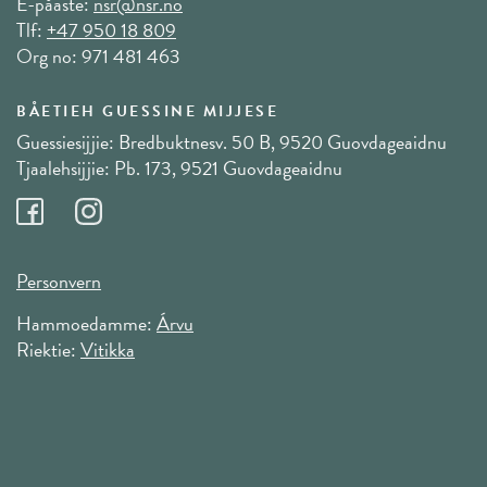
E-påaste:
nsr@nsr.no
Tlf:
+47 950 18 809
Org no: 971 481 463
BÅETIEH GUESSINE MIJJESE
Guessiesijjie: Bredbuktnesv. 50 B, 9520 Guovdageaidnu
Tjaalehsijjie: Pb. 173, 9521 Guovdageaidnu
Personvern
Hammoedamme:
Árvu
Riektie:
Vitikka