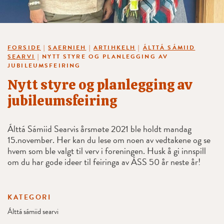
FORSIDE
|
SAERNIEH
|
ARTIHKELH
|
ÁLTTÁ SÁMIID
SEARVI
|
NYTT STYRE OG PLANLEGGING AV
JUBILEUMSFEIRING
Nytt styre og planlegging av
jubileumsfeiring
Álttá Sámiid Searvis årsmøte 2021 ble holdt mandag
15.november. Her kan du lese om noen av vedtakene og se
hvem som ble valgt til verv i foreningen. Husk å gi innspill
om du har gode ideer til feiringa av ÁSS 50 år neste år!
KATEGORI
Álttá sámiid searvi