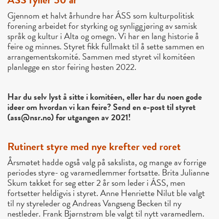
Gjennom et halvt århundre har ÁSS som kulturpolitisk
forening arbeidet for styrking og synliggjøring av samisk
språk og kultur i Alta og omegn. Vi har en lang historie å
feire og minnes. Styret fikk fullmakt til å sette sammen en
arrangementskomité. Sammen med styret vil komitéen
planlegge en stor feiring høsten 2022.
Har du selv lyst å sitte i komitéen, eller har du noen gode
ideer om hvordan vi kan feire? Send en e-post til styret
(ass@nsr.no) før utgangen av 2021!
Rutinert styre med nye krefter ved roret
Årsmøtet hadde også valg på sakslista, og mange av forrige
periodes styre- og varamedlemmer fortsatte. Brita Julianne
Skum takket for seg etter 2 år som leder i ÁSS, men
fortsetter heldigvis i styret. Anne Henriette Nilut ble valgt
til ny styreleder og Andreas Vangseng Becken til ny
nestleder. Frank Bjørnstrøm ble valgt til nytt varamedlem.