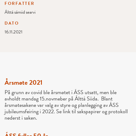
FORFATTER
Álttá sámiid searvi
DATO
16.11.2021
Årsmøte 2021
På grunn av covid ble årsmøtet i ÁSS utsatt, men ble
avholdt mandag 15.novmeber på Álttá Siida. Blant
årsmøtesakene var valg av styre og planlegging av ÁSS
jubileumsfeiring i 2022. Se link til sakspapirer og protokoll
nederst i saken.
ÁSS fyller 50 år