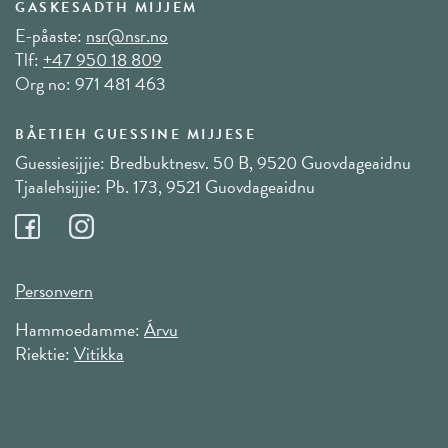
GASKESADTH MIJJEM
E-påaste:
nsr@nsr.no
Tlf:
+47 950 18 809
Org no: 971 481 463
BÅETIEH GUESSINE MIJJESE
Guessiesijjie: Bredbuktnesv. 50 B, 9520 Guovdageaidnu
Tjaalehsijjie: Pb. 173, 9521 Guovdageaidnu
Personvern
Hammoedamme:
Árvu
Riektie:
Vitikka