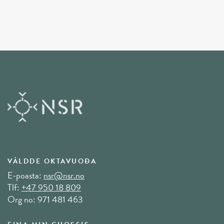
VÁLDDE OKTAVUOĐA
E-poasta:
nsr@nsr.no
Tlf:
+47 950 18 809
Org no: 971 481 463