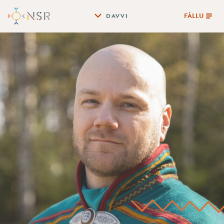
FÁLLU
DAVVI