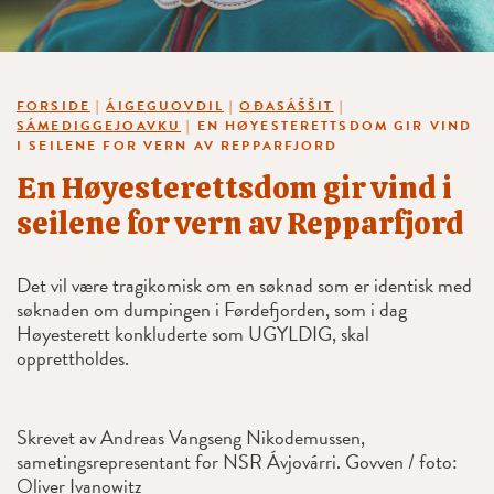
FORSIDE
|
ÁIGEGUOVDIL
|
OĐASÁŠŠIT
|
SÁMEDIGGEJOAVKU
|
EN HØYESTERETTSDOM GIR VIND
I SEILENE FOR VERN AV REPPARFJORD
En Høyesterettsdom gir vind i
seilene for vern av Repparfjord
Det vil være tragikomisk om en søknad som er identisk med
søknaden om dumpingen i Førdefjorden, som i dag
Høyesterett konkluderte som UGYLDIG, skal
opprettholdes.
Skrevet av Andreas Vangseng Nikodemussen,
sametingsrepresentant for NSR Ávjovárri. Govven / foto:
Oliver Ivanowitz