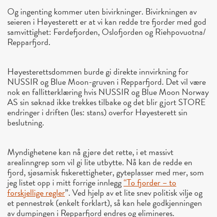
Og ingenting kommer uten bivirkninger. Bivirkningen av
seieren i Høyesterett er at vi kan redde tre fjorder med god
samvittighet: Førdefjorden, Oslofjorden og Riehpovuotna/
Repparfjord.
Høyesterettsdommen burde gi direkte innvirkning for
NUSSIR og Blue Moon-gruven i Repparfjord. Det vil være
nok en fallitterklæring hvis NUSSIR og Blue Moon Norway
AS sin søknad ikke trekkes tilbake og det blir gjort STORE
endringer i driften (les: stans) overfor Høyesterett sin
beslutning.
Myndighetene kan nå gjøre det rette, i et massivt
arealinngrep som vil gi lite utbytte. Nå kan de redde en
fjord, sjøsamisk fiskerettigheter, gyteplasser med mer, som
jeg listet opp i mitt forrige innlegg
“To fjorder – to
forskjellige regler
”. Ved hjelp av et lite snev politisk vilje og
et pennestrøk (enkelt forklart), så kan hele godkjenningen
av dumpingen i Repparfjord endres og elimineres.