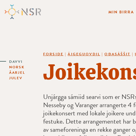
MIN BIRRA
FORSIDE
|
ÁIGEGUOVDIL
|
OĐASÁŠŠIT
|
Joikekon
DAVVI
NORSK
ÅARJEL
JULEV
Unjárgga sámiid searvi som er NSRs 
Nesseby og Varanger arrangerte 4 f
joikekonsert med lokale joikere und
festuke. Dette arrangementet har bl
av sameforeninga en rekke ganger o