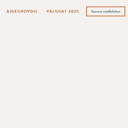
ÁIGEGUOVDIL
VÁLGGAT 2025
Searvva miellahttun