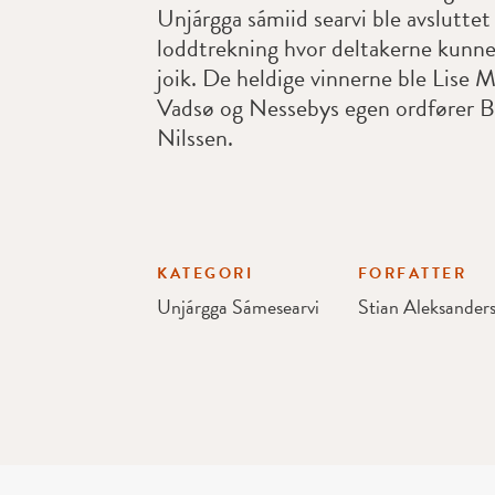
Unjárgga sámiid searvi ble avslutte
loddtrekning hvor deltakerne kunne
joik. De heldige vinnerne ble Lise M
Vadsø og Nessebys egen ordfører B
Nilssen.
KATEGORI
FORFATTER
Unjárgga Sámesearvi
Stian Aleksander