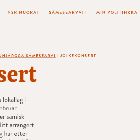
NSR NUORAT
SÁMESEARVVIT
MIN POLITIHKKA
UNJÁRGGA SÁMESEARVI
|
JOIKEKONSERT
sert
lokallag i
ebruar
er samisk
itt arrangert
g har etter