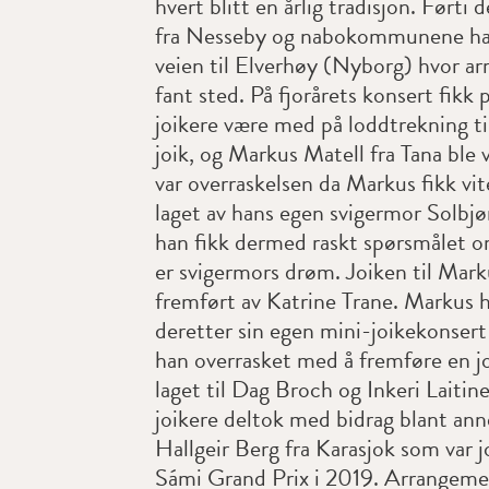
hvert blitt en årlig tradisjon. Førti 
fra Nesseby og nabokommunene ha
veien til Elverhøy (Nyborg) hvor a
fant sted. På fjorårets konsert fikk
joikere være med på loddtrekning til
joik, og Markus Matell fra Tana ble 
var overraskelsen da Markus fikk vit
laget av hans egen svigermor Solbjø
han fikk dermed raskt spørsmålet o
er svigermors drøm. Joiken til Mark
fremført av Katrine Trane. Markus 
deretter sin egen mini-joikekonsert
han overrasket med å fremføre en j
laget til Dag Broch og Inkeri Laitin
joikere deltok med bidrag blant an
Hallgeir Berg fra Karasjok som var j
Sámi Grand Prix i 2019. Arrangemen