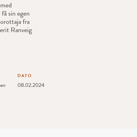
t med
 få sin egen
orottaja fra
erit Ranveig
DATO
sen
08.02.2024