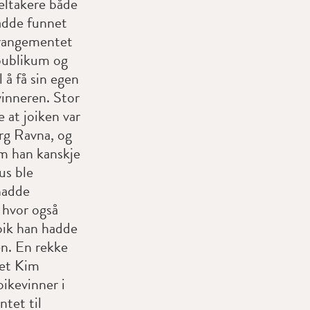
deltakere både
dde funnet
rrangementet
 publikum og
 å få sin egen
vinneren. Stor
e at joiken var
rg Ravna, og
m han kanskje
us ble
hadde
 hvor også
oik han hadde
en. En rekke
net Kim
oikevinner i
tet til