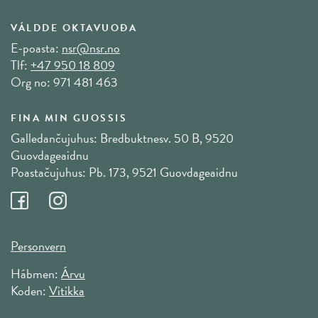
VÁLDDE OKTAVUOĐA
E-poasta:
nsr@nsr.no
Tlf:
+47 950 18 809
Org no: 971 481 463
FINA MIN GUOSSIS
Galledančujuhus: Bredbuktnesv. 50 B, 9520
Guovdageaidnu
Poastačujuhus: Pb. 173, 9521 Guovdageaidnu
Personvern
Hábmen:
Árvu
Koden:
Vitikka