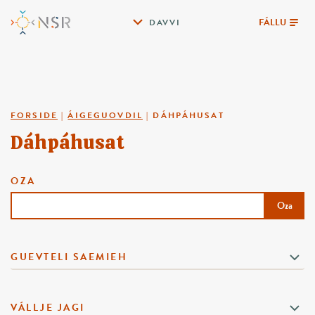
FÁLLU
DAVVI
FORSIDE
|
ÁIGEGUOVDIL
|
DÁHPÁHUSAT
Dáhpáhusat
OZA
Oza
GUEVTELI SAEMIEH
VÁLLJE JAGI